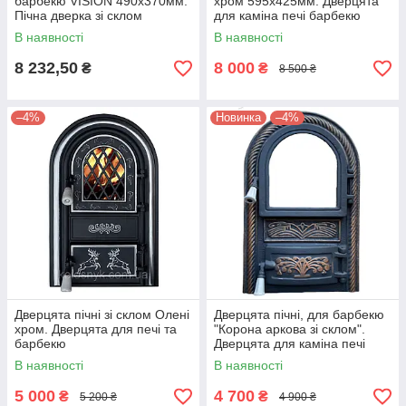
барбекю VISION 490x370мм.
хром 595х425мм. Дверцята
Пічна дверка зі склом
для каміна печі барбекю
В наявності
В наявності
8 232,50
8 000
₴
₴
8 500 ₴
–4%
Новинка
–4%
Дверцята пічні зі склом Олені
Дверцята пічні, для барбекю
хром. Дверцята для печі та
"Корона аркова зі склом".
барбекю
Дверцята для каміна печі
барбекю
В наявності
В наявності
5 000
4 700
₴
₴
5 200 ₴
4 900 ₴