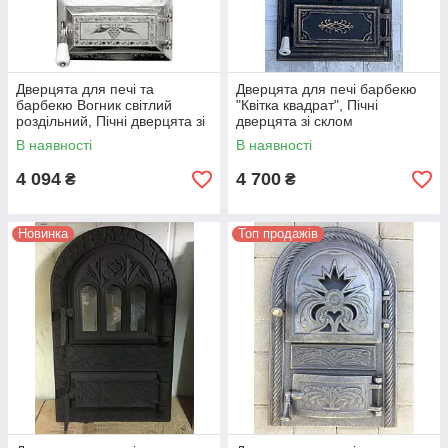
Дверцята для печі та
Дверцята для печі барбекю
барбекю Вогник світлий
"Квітка квадрат", Пічні
роздільний, Пічні дверцята зі
дверцята зі склом
склом
В наявності
В наявності
4 094
4 700
₴
₴
Новинка
Топ продажів