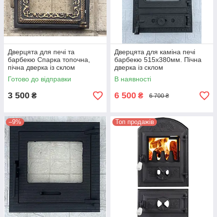
Дверцята для печі та
Дверцята для каміна печі
барбекю Спарка топочна,
барбекю 515х380мм. Пічна
пічна дверка із склом
дверка із склом
Готово до відправки
В наявності
3 500
6 500
₴
₴
6 700 ₴
–9%
Топ продажів