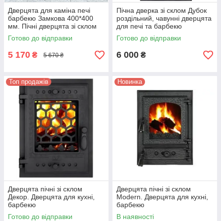
Дверцята для каміна печі
Пічна дверка зі склом Дубок
барбекю Замкова 400*400
роздільний, чавунні дверцята
мм. Пічні дверцята зі склом
для печі та барбекю
Готово до відправки
Готово до відправки
5 170
6 000
₴
₴
5 670 ₴
Топ продажів
Новинка
Дверцята пічні зі склом
Дверцята пічні зі склом
Декор. Дверцята для кухні,
Modern. Дверцята для кухні,
барбекю
барбекю
Готово до відправки
В наявності