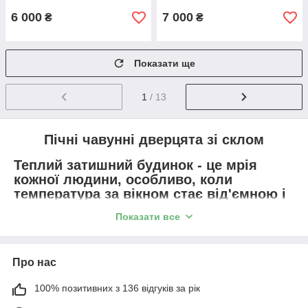
6 000
7 000
₴
₴
Показати ще
1
/ 13
Пічні чавунні дверцята зі склом
Теплий затишний будинок - це мрія
кожної людини, особливо, коли
температура за вікном стає від'ємною і
падає сніг. Ось тому так важливо, щоб
Показати все
Ваша житлоплоща добре опалювалася,
особливо якщо мова йде про великому
приватному будинку. Незважаючи на те,
Про нас
що багато газифікують свої житла, печі,
які топляться дровами, все так само
100% позитивних з 136 відгуків за рік
популярні і в сучасному світі. Втім, це