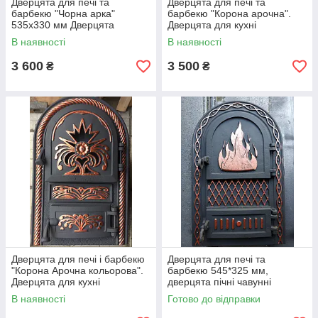
Дверцята для печі та
Дверцята для печі та
барбекю "Чорна арка"
барбекю "Корона арочна".
535х330 мм Дверцята
Дверцята для кухні
чавунні зі склом
В наявності
В наявності
3 600
3 500
₴
₴
Дверцята для печі і барбекю
Дверцята для печі та
"Корона Арочна кольорова".
барбекю 545*325 мм,
Дверцята для кухні
дверцята пічні чавунні
фарбовані
В наявності
Готово до відправки