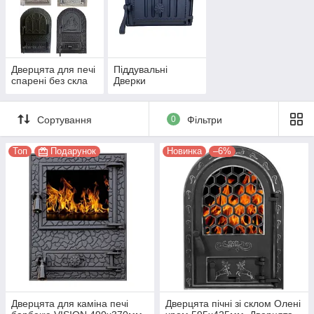
Дверцята для печі
Піддувальні
спарені без скла
Дверки
Сортування
0
Фільтри
Топ
Подарунок
Новинка
–6%
Дверцята для каміна печі
Дверцята пічні зі склом Олені