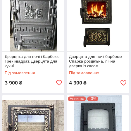
Дверцята для печі і барбекю
Дверцята для печі барбекю
Грек квадрат. Дверцята для
Спарка роздільна, пічна
кухні
дверка із склом
Під замовлення
Під замовлення
3 900
4 300
₴
₴
Новинка
–3%