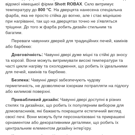
відомої німецької фірми
Shott ROBAX
. Скло витримує
температуру до
800 °C
. На дверцята нанесена спеціальна
фарба, яка не просто стійка до вогню, але і стає міцнішою
при нагріванні, так що на дверцятах точно не з'являться
тріщини. До того ж фарба робить дизайн стильним та
багатим.
Переваги чавунних дверей для традиційних печей, камінів
або барбекю:
Довговічність:
Чавунні двері дуже міцні та стійкі до зносу
та корозії. Вони можуть витримувати високі температури та
часті цикли нагріву та охолодження, що робить їх ідеальними
для печей, камінів та барбекю.
Безпека:
Чавунні двері забезпечують чудову
герметичність, не дозволяючи іскоркам потрапляти на підлогу
або килимові поверхні.
Привабливий дизайн:
Чавунні двері доступні в різних
стилях та дизайнах, що робить їх популярним вибором для
домовласників, які бажають покращити естетичний вигляд
своєї печі. Вони можуть бути персоналізовані та прикрашені
орнаментом або декоративними деталями, що робить їх
центральним елементом дизайну інтер'єру.