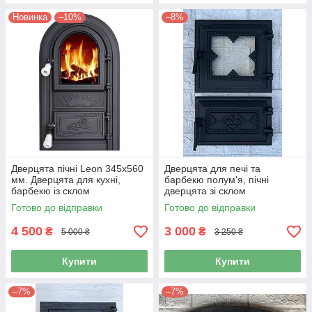
Новинка
–10%
–8%
Дверцята пічні Leon 345х560
Дверцята для печі та
мм. Дверцята для кухні,
барбекю полум'я, пічні
барбекю із склом
дверцята зі склом
Готово до відправки
Готово до відправки
4 500
3 000
₴
₴
5 000 ₴
3 250 ₴
Купити
Купити
–7%
–7%