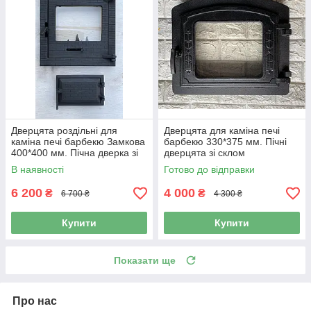
Дверцята роздільні для
Дверцята для каміна печі
каміна печі барбекю Замкова
барбекю 330*375 мм. Пічні
400*400 мм. Пічна дверка зі
дверцята зі склом
склом
В наявності
Готово до відправки
6 200
4 000
₴
₴
6 700 ₴
4 300 ₴
Купити
Купити
Показати ще
Про нас