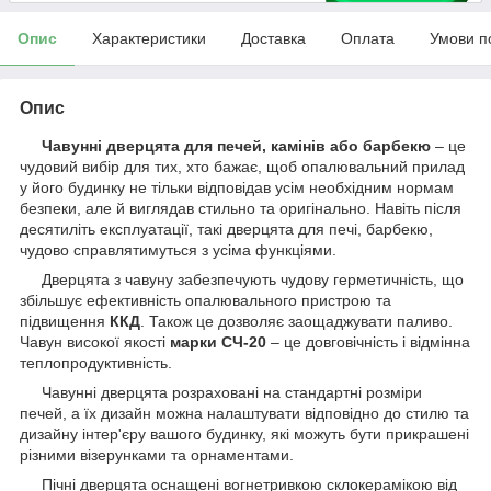
Опис
Характеристики
Доставка
Оплата
Умови п
Опис
Чавунні дверцята для печей, камінів або барбекю
– це
чудовий вибір для тих, хто бажає, щоб опалювальний прилад
у його будинку не тільки відповідав усім необхідним нормам
безпеки, але й виглядав стильно та оригінально. Навіть після
десятиліть експлуатації, такі дверцята для печі, барбекю,
чудово справлятимуться з усіма функціями.
Дверцята з чавуну забезпечують чудову герметичність, що
збільшує ефективність опалювального пристрою та
підвищення
ККД
. Також це дозволяє заощаджувати паливо.
Чавун високої якості
марки СЧ-20
– це довговічність і відмінна
теплопродуктивність.
Чавунні дверцята розраховані на стандартні розміри
печей, а їх дизайн можна налаштувати відповідно до стилю та
дизайну інтер'єру вашого будинку, які можуть бути прикрашені
різними візерунками та орнаментами.
Пічні дверцята оснащені вогнетривкою склокерамікою від