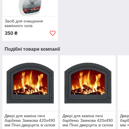
Засіб для очищення
камінного скла
350
₴
Подібні товари компанії
Двері для каміна печі
Двері для каміна печі
Двер
барбекю Замкова 420x490
барбекю Замкова 420x490
барб
мм Пічні дверцята зі склом
мм Пічні дверцята зі склом
мм +