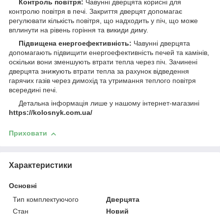
Контроль повітря:
Чавунні дверцята корисні для
контролю повітря в печі. Закриття дверцят допомагає
регулювати кількість повітря, що надходить у піч, що може
вплинути на рівень горіння та викиди диму.
Підвищена енергоефективність:
Чавунні дверцята
допомагають підвищити енергоефективність печей та камінів,
оскільки вони зменшують втрати тепла через піч. Зачинені
дверцята знижують втрати тепла за рахунок відведення
гарячих газів через димохід та утримання теплого повітря
всередині печі.
Детальна інформація лише у нашому інтернет-магазині
https://kolosnyk.com.ua/
Приховати
Характеристики
Основні
Тип комплектуючого
Дверцята
Стан
Новий