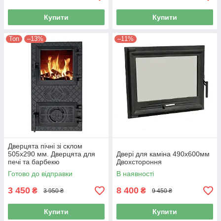
Купити
Купити
Топ
–13%
–11%
Дверцята пічні зі склом
505х290 мм. Дверцята для
Двері для каміна 490x600мм
печі та барбекю
Двохстороння
Готово до відправки
В наявності
3 450
8 400
₴
₴
3 950 ₴
9 450 ₴
Купити
Купити