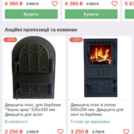
підд
6 360
6 360
5 6
₴
₴
6 860 ₴
6 860 ₴
Купити
Купити
Акційні пропозиції та новинки
–15%
–13%
Дверцята пічні, для барбекю
Дверцята пічні зі склом
"Чорна арка" 535х330 мм.
505х290 мм. Дверцята для
Дверцята для кухні
печі та барбекю
В наявності
Готово до відправки
2 250
3 250
₴
₴
2 650 ₴
3 750 ₴