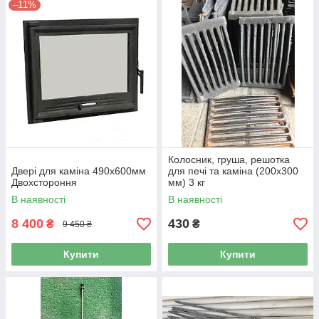
–11%
Колосник, груша, решотка
Двері для каміна 490x600мм
для печі та каміна (200х300
Двохстороння
мм) 3 кг
В наявності
В наявності
8 400
430
₴
₴
9 450 ₴
Купити
Купити