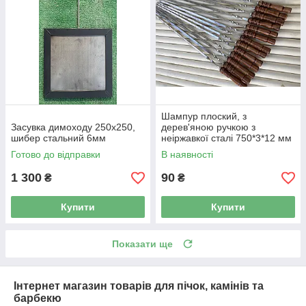
Шампур плоский, з
Засувка димоходу 250х250,
дерев'яною ручкою з
шибер стальний 6мм
неіржавкої сталі 750*3*12 мм
Готово до відправки
В наявності
1 300
90
₴
₴
Купити
Купити
Показати ще
Інтернет магазин товарів для пічок, камінів та
барбекю