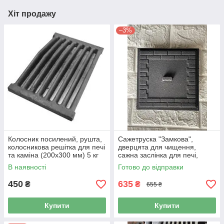
Хіт продажу
–3%
Колосник посилений, рушта,
Сажетруска "Замкова",
колосникова решітка для печі
дверцята для чищення,
та каміна (200х300 мм) 5 кг
сажна заслінка для печі,
каміна (170х170 мм)
В наявності
Готово до відправки
450
635
₴
₴
655 ₴
Купити
Купити