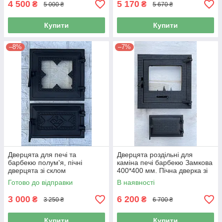
4 500
5 170
₴
₴
5 000 ₴
5 670 ₴
Купити
Купити
–8%
–7%
Дверцята для печі та
Дверцята роздільні для
барбекю полум'я, пічні
каміна печі барбекю Замкова
дверцята зі склом
400*400 мм. Пічна дверка зі
склом
Готово до відправки
В наявності
3 000
6 200
₴
₴
3 250 ₴
6 700 ₴
Купити
Купити