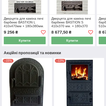
Дверцята для каміна печі
Дверцята для каміна печі
Двер
барбекю BASTION L
барбекю BASTION S
бар
410х470мм + 180х380мм.
410x370 мм. + 180x370
510х
Пічна дверка зі склом
мм Пічні дверцята зі склом
зі с
9 256
8 677,50
8 6
₴
₴
Купити
Купити
Акційні пропозиції та новинки
–15%
–13%