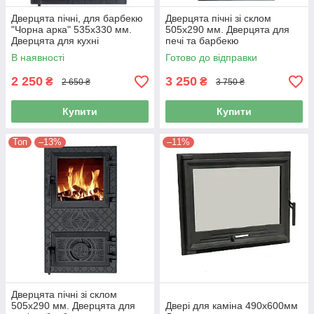
Дверцята пічні, для барбекю
Дверцята пічні зі склом
"Чорна арка" 535х330 мм.
505х290 мм. Дверцята для
Дверцята для кухні
печі та барбекю
В наявності
Готово до відправки
2 250
3 250
₴
₴
2 650 ₴
3 750 ₴
Купити
Купити
Топ
–13%
–11%
Дверцята пічні зі склом
505х290 мм. Дверцята для
Двері для каміна 490x600мм