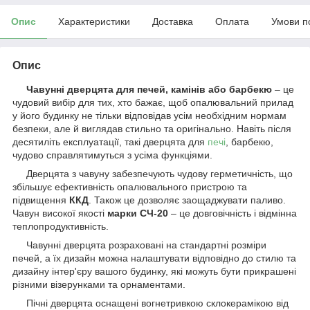
Опис
Характеристики
Доставка
Оплата
Умови п
Опис
Чавунні дверцята для печей, камінів або барбекю
– це
чудовий вибір для тих, хто бажає, щоб опалювальний прилад
у його будинку не тільки відповідав усім необхідним нормам
безпеки, але й виглядав стильно та оригінально. Навіть після
десятиліть експлуатації, такі дверцята для
печі
, барбекю,
чудово справлятимуться з усіма функціями.
Дверцята з чавуну забезпечують чудову герметичність, що
збільшує ефективність опалювального пристрою та
підвищення
ККД
. Також це дозволяє заощаджувати паливо.
Чавун високої якості
марки СЧ-20
– це довговічність і відмінна
теплопродуктивність.
Чавунні дверцята розраховані на стандартні розміри
печей, а їх дизайн можна налаштувати відповідно до стилю та
дизайну інтер'єру вашого будинку, які можуть бути прикрашені
різними візерунками та орнаментами.
Пічні дверцята оснащені вогнетривкою склокерамікою від