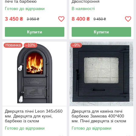
печі та барбекю
Двохстороння
Готово до відправки
В наявності
3 450
8 400
₴
₴
3 950 ₴
9 450 ₴
Купити
Купити
Новинка
–10%
–9%
Дверцята пічні Leon 345х560
Дверцята для каміна печі
мм. Дверцята для кухні,
барбекю Замкова 400*400
барбекю із склом
мм. Пічні дверцята зі склом
Готово до відправки
Готово до відправки