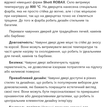
відомої німецької фірми
Shott ROBAX
. Скло витримує
температуру до
800 °C
. На дверцята нанесена спеціальна
фарба, яка не просто стійка до вогню, але і стає міцнішою
при нагріванні, так що на дверцятах точно не з'являться
тріщини. До того ж фарба робить дизайн стильним та
багатим.
Переваги чавунних дверей для традиційних печей, камінів
або барбекю:
Довговічність:
Чавунні двері дуже міцні та стійкі до зносу
та корозії. Вони можуть витримувати високі температури та
часті цикли нагріву та охолодження, що робить їх ідеальними
для печей, камінів та барбекю.
Безпека:
Чавунні двері забезпечують чудову
герметичність, не дозволяючи іскоркам потрапляти на підлогу
або килимові поверхні.
Привабливий дизайн:
Чавунні двері доступні в різних
стилях та дизайнах, що робить їх популярним вибором для
домовласників, які бажають покращити естетичний вигляд
своєї печі. Вони можуть бути персоналізовані та прикрашені
орнаментом або декоративними деталями, що робить їх
центральним елементом дизайну інтер'єру.