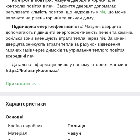
Контроль повітря:
Чавунні дверцята корисні для
контролю повітря в печі. Закриття дверцят допомагає
регулювати кількість повітря, що надходить у
піч
, що може
вплинути на рівень горіння та викиди диму.
Підвищена енергоефективність:
Чавунні дверцята
допомагають підвищити енергоефективність печей та камінів,
оскільки вони зменшують втрати тепла через піч. Зачинені
дверцята знижують втрати тепла за рахунок відведення
гарячих газів через димохід та утримання теплого повітря
всередині печі.
Детальна інформація лише у нашому інтернет-магазині
https://kolosnyk.com.ua/
Приховати
Характеристики
Основні
Країна виробник
Польща
Матеріал
Чавун