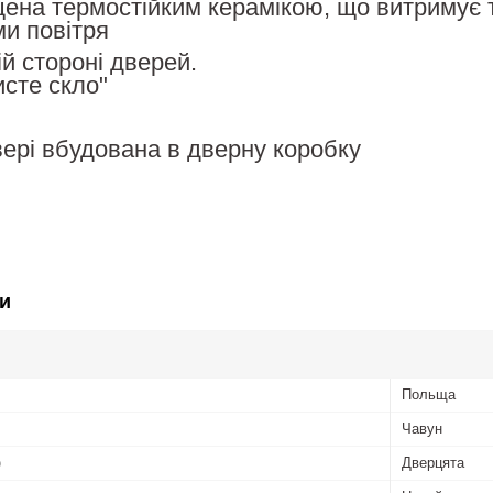
щена термостійким керамікою, що витримує т
и повітря
вій стороні дверей.
исте скло"
вері вбудована в дверну коробку
и
Польща
Чавун
о
Дверцята