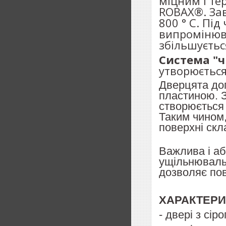
міцним і те
ROBAX®. Зав
800 ° C. Пі
випромінюва
збільшуєтьс
Система "ч
утворюється
Дверцята
до
пластиною. З
створюється о
Таким чином,
поверхні скл
Важлива і аб
ущільнювальн
дозволяє пов
ХАРАКТЕРИ
- двері з сір