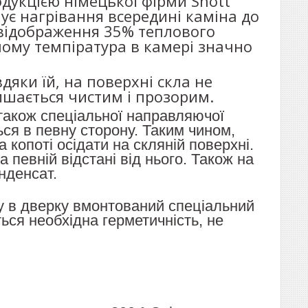
одукцією німецької фірми Shott
ує нагрівання всередині каміна до
я відображення 35% теплового
чому темпі
ратура в камері значно
дяки їй, на поверхні скла не
лишається чистим і прозорим.
 також
спеціальної направляючої
ся в певну сторону. Таким чином,
а копоті осідати на скляній поверхні.
 певній відстані від нього. Також на
нденсат.
у
в дверку вмонтований
спеціальний
ся необхідна герметичність, не