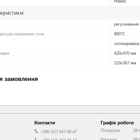
Новий
теристики:
регулювання 
атура нагрівання скла
800°C
склокераміка
верки
420x470 мм
210х367 мм
я замовлення
Графік роботи
Понеділок
08:
+380 (67) 697-88-47
Вівторок
08: