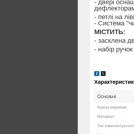
- двері осна
дефлекторам
- петлі на лі
- Система "ч
МІСТИТЬ:
- засклена д
- набір ручок
Характеристик
Основні
Країна виробник
Матеріал
Тип комплектуючог