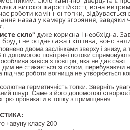
рмостійким. Скло камінної дверцята є пр
дяки високої жаростійкості, вона витрим
д час роботи камінної топки, відбуваєтьс
ння назад у камеру згоряння, завдяки 
я.
исте скло"
дуже корисна і необхідна. Зав
 бруд і не осідає сажа і кіптява, воно за
повнено
двома заслінками зверху і знизу, а
 її допомогою повітряні потоки спрямовують
соблива завіса з повітря, яка не дає сажі т
 дим не стикається зі склом, перебуваючи на
а під час роботи вогнища не утворюється ко
солютна герметичність топки. Зверніть уваг
ий шнур. Саме з його допомогою створюєть
ітрю проникати в топку з приміщення.
СТИКА:
ого чавуну класу 200