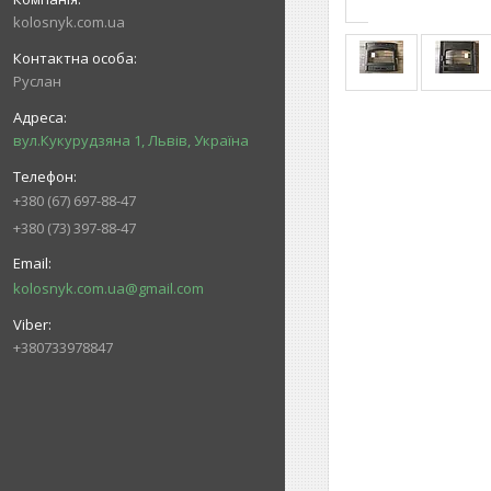
kolosnyk.com.ua
Руслан
вул.Кукурудзяна 1, Львів, Україна
+380 (67) 697-88-47
+380 (73) 397-88-47
kolosnyk.com.ua@gmail.com
+380733978847