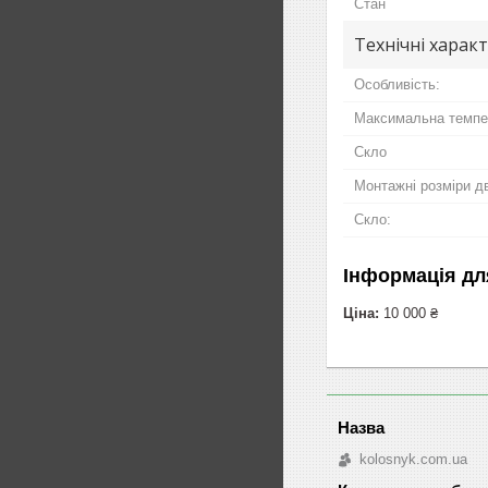
Стан
Технічні харак
Особливість:
Максимальна темпер
Скло
Монтажні розміри д
Скло:
Інформація дл
Ціна:
10 000 ₴
kolosnyk.com.ua