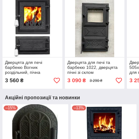
Дверцята для печі
Дверцята для печі та
Двер
барбекю Вогник
барбекю 1022, дверцята
505х
роздільний, пічна
пічні зі склом
для 
дверцята зі склом
3 560
3 090
3 2
₴
₴
3 290 ₴
Акційні пропозиції та новинки
–15%
–13%