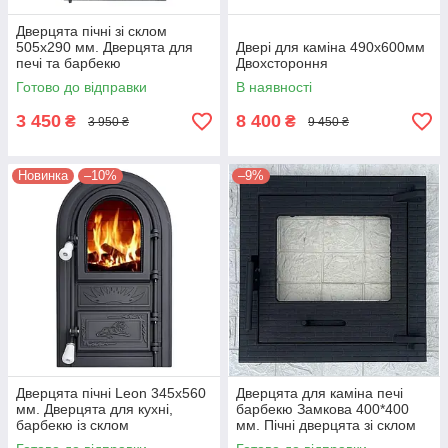
Дверцята пічні зі склом
505х290 мм. Дверцята для
Двері для каміна 490x600мм
печі та барбекю
Двохстороння
Готово до відправки
В наявності
3 450
8 400
₴
₴
3 950 ₴
9 450 ₴
Новинка
–10%
–9%
Дверцята пічні Leon 345х560
Дверцята для каміна печі
мм. Дверцята для кухні,
барбекю Замкова 400*400
барбекю із склом
мм. Пічні дверцята зі склом