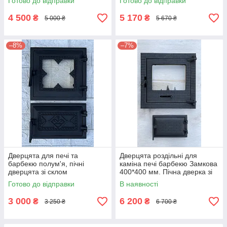
Готово до відправки
Готово до відправки
4 500
5 170
₴
₴
5 000 ₴
5 670 ₴
–8%
–7%
Дверцята для печі та
Дверцята роздільні для
барбекю полум'я, пічні
каміна печі барбекю Замкова
дверцята зі склом
400*400 мм. Пічна дверка зі
склом
Готово до відправки
В наявності
3 000
6 200
₴
₴
3 250 ₴
6 700 ₴