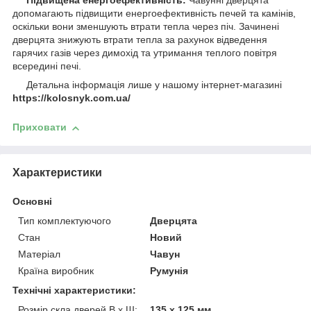
Підвищена енергоефективність:
Чавунні дверцята
допомагають підвищити енергоефективність печей та камінів,
оскільки вони зменшують втрати тепла через піч. Зачинені
дверцята знижують втрати тепла за рахунок відведення
гарячих газів через димохід та утримання теплого повітря
всередині печі.
Детальна інформація лише у нашому інтернет-магазині
https://kolosnyk.com.ua/
Приховати
Характеристики
Основні
Тип комплектуючого
Дверцята
Стан
Новий
Матеріал
Чавун
Країна виробник
Румунія
Технічні характеристики:
Розмір скла дверей В х Ш:
135 х 125 мм