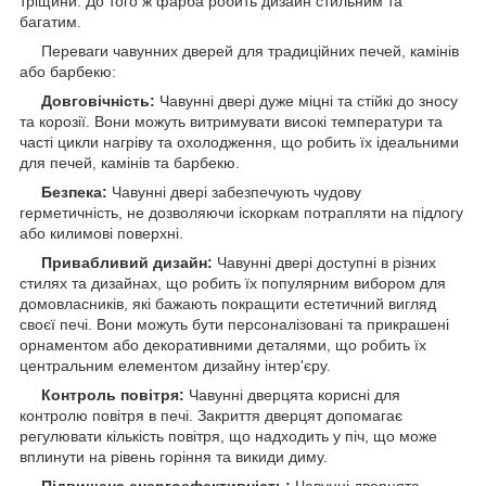
тріщини. До того ж фарба робить дизайн стильним та
багатим.
Переваги чавунних дверей для традиційних печей, камінів
або барбекю:
Довговічність:
Чавунні двері дуже міцні та стійкі до зносу
та корозії. Вони можуть витримувати високі температури та
часті цикли нагріву та охолодження, що робить їх ідеальними
для печей, камінів та барбекю.
Безпека:
Чавунні двері забезпечують чудову
герметичність, не дозволяючи іскоркам потрапляти на підлогу
або килимові поверхні.
Привабливий дизайн:
Чавунні двері доступні в різних
стилях та дизайнах, що робить їх популярним вибором для
домовласників, які бажають покращити естетичний вигляд
своєї печі. Вони можуть бути персоналізовані та прикрашені
орнаментом або декоративними деталями, що робить їх
центральним елементом дизайну інтер'єру.
Контроль повітря:
Чавунні дверцята корисні для
контролю повітря в печі. Закриття дверцят допомагає
регулювати кількість повітря, що надходить у піч, що може
вплинути на рівень горіння та викиди диму.