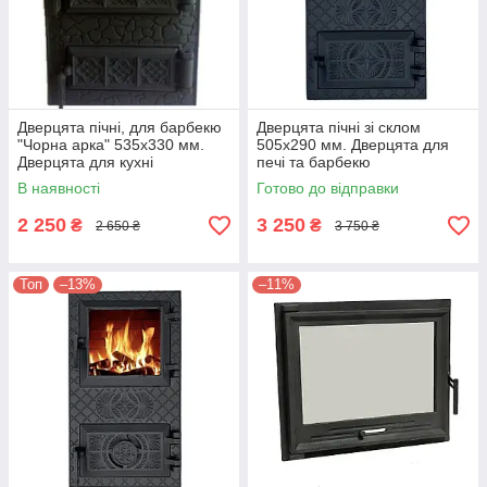
Дверцята пічні, для барбекю
Дверцята пічні зі склом
"Чорна арка" 535х330 мм.
505х290 мм. Дверцята для
Дверцята для кухні
печі та барбекю
В наявності
Готово до відправки
2 250
3 250
₴
₴
2 650 ₴
3 750 ₴
Топ
–13%
–11%