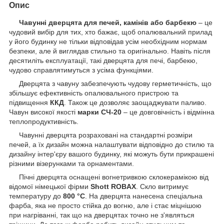
Опис
Чавунні дверцята для печей, камінів або барбекю
– це
чудовий вибір для тих, хто бажає, щоб опалювальний прилад
у його будинку не тільки відповідав усім необхідним нормам
безпеки, але й виглядав стильно та оригінально. Навіть після
десятиліть експлуатації, такі дверцята для печі, барбекю,
чудово справлятимуться з усіма функціями.
Дверцята з чавуну забезпечують чудову герметичність, що
збільшує ефективність опалювального пристрою та
підвищення
ККД
. Також це дозволяє заощаджувати паливо.
Чавун високої якості
марки СЧ-20
– це довговічність і відмінна
теплопродуктивність.
Чавунні дверцята розраховані на стандартні розміри
печей, а їх дизайн можна налаштувати відповідно до стилю та
дизайну інтер'єру вашого будинку, які можуть бути прикрашені
різними візерунками та орнаментами.
Пічні дверцята оснащені вогнетривкою склокерамікою від
відомої німецької фірми
Shott ROBAX
. Скло витримує
температуру до
800 °C
. На дверцята нанесена спеціальна
фарба, яка не просто стійка до вогню, але і стає міцнішою
при нагріванні, так що на дверцятах точно не з'являться