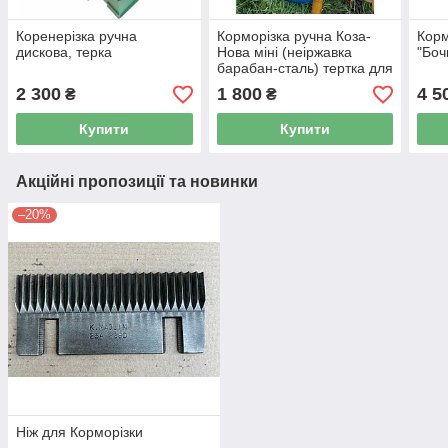
Коренерізка ручна
Корморізка ручна Коза-
Корм
дискова, терка
Нова міні (неіржавка
"Боч
барабан-сталь) тертка для
яблук
2 300
1 800
4 5
₴
₴
Купити
Купити
Акційні пропозиції та новинки
–20%
Ніж для Корморізки