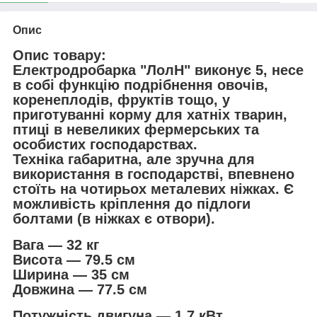
Опис
Опис товару:
Електродробарка "ЛолН" виконує 5, несе
в собі функцію подрібнення овочів,
коренеплодів, фруктів тощо, у
приготуванні корму для хатніх тварин,
птиці в невеликих фермерських та
особистих господарствах.
Техніка габаритна, але зручна для
використання в господарстві, впевнено
стоїть на чотирьох металевих ніжках. Є
можливість кріплення до підлоги
болтами (в ніжках є отвори).
Вага — 32 кг
Висота — 79.5 см
Ширина — 35 см
Довжина — 77.5 см
Потужність двигуна — 1.7 кВт