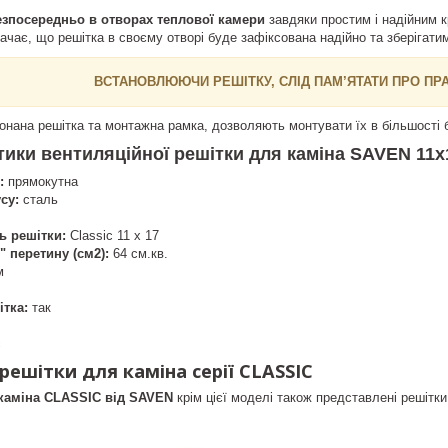
зпосередньо в отворах теплової камери
завдяки простим і надійним к
ачає, що решітка в своєму отворі буде зафіксована надійно та зберігати
ВСТАНОВЛЮЮЧИ РЕШІТКУ, СЛІД ПАМ’ЯТАТИ ПРО ПРА
конана решітка та монтажна рамка, дозволяють монтувати їх в більшості б
тики в
ентиляційної решітки для каміна SAVEN 11х
:
прямокутна
су:
сталь
ь решітки:
Classic 11 х 17
 перетину (см2):
64 см.кв.
м
ітка:
так
с
решітки для каміна серії CLASSIC
 каміна CLASSIC від SAVEN
крім цієї моделі також представлені решітки