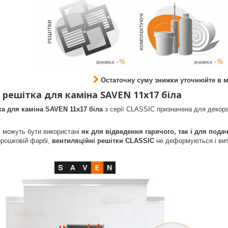
Остаточну суму знижки уточнюйте в 
решітка для каміна SAVEN 11х17 біла
а для каміна SAVEN 11х17 біла
з серії CLASSIC призначена для декорат
ії можуть бути використані
як для відведення гарячого, так і для пода
орошковій фарбі,
вентиляційні решітки CLASSIC
не деформуються і вит