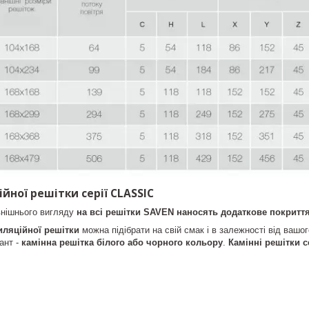
йної решітки серії CLASSIC
внішнього вигляду
на всі решітки SAVEN наносять додаткове покритт
иляційної решітки
можна підібрати на свій смак і в залежності від вашог
ант -
камінна решітка білого або чорного кольору
.
Камінні решітки с