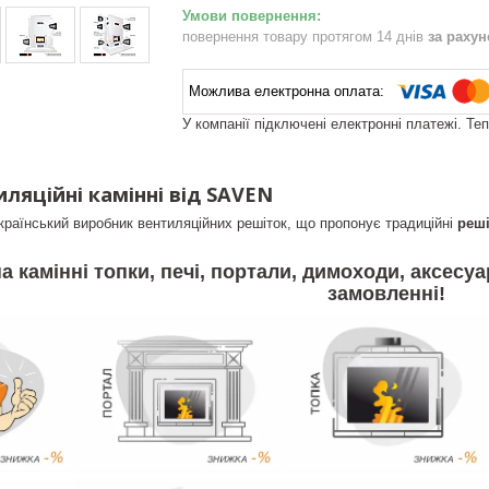
повернення товару протягом 14 днів
за раху
У компанії підключені електронні платежі. Те
ляційні камінні від SAVEN
країнський виробник вентиляційних решіток, що пропонує традиційні
реші
а камінні топки, печі, портали, димоходи, аксесуа
замовленні
!