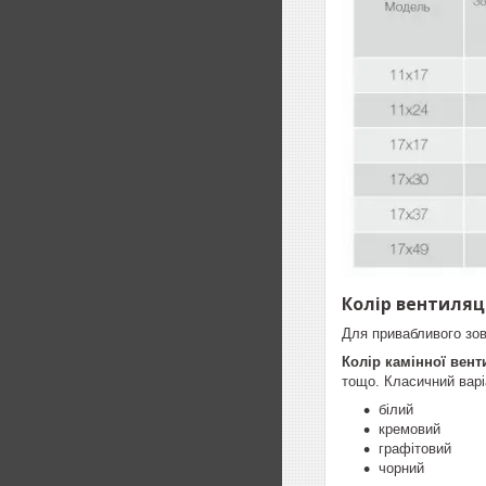
Колір вентиляці
Для привабливого зо
Колір камінної вент
тощо. Класичний варі
білий
кремовий
графітовий
чорний