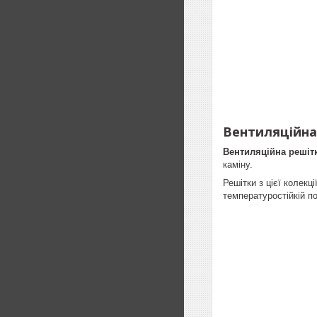
Вентиляційна 
Вентиляційна решітк
каміну.
Решітки з цієї колекц
температуростійкій п