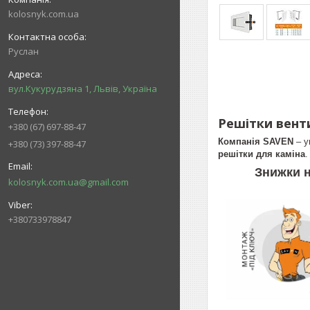
kolosnyk.com.ua
Руслан
вул.Кукурудзяна 1, Львів, Україна
Решітки венти
+380 (67) 697-88-47
Компанія SAVEN
– у
+380 (73) 397-88-47
решітки для каміна
.
Знижки н
kolosnyk.com.ua@gmail.com
+380733978847