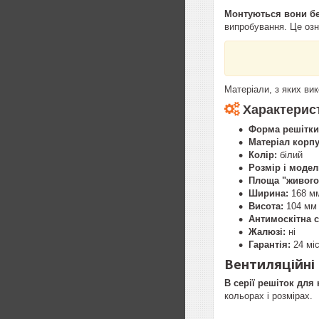
Монтуються вони бе
випробування. Це озн
Матеріали, з яких ви
Характерис
Форма решітки
Матеріал корпу
Колір:
білий
Розмір і модел
Площа "живого"
Ширина:
168 м
Висота:
104 мм
Антимоскітна с
Жалюзі:
ні
Гарантія:
24 мі
Вентиляційні 
В серії решіток для
кольорах і розмірах.