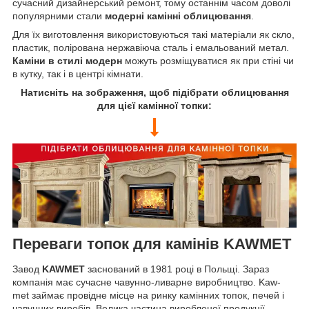
сучасний дизайнерський ремонт, тому останнім часом доволі
популярними стали
модерні камінні облицювання
.
Для їх виготовлення використовуються такі матеріали як скло,
пластик, полірована нержавіюча сталь і емальований метал.
Каміни в стилі модерн
можуть розміщуватися як при стіні чи
в кутку, так і в центрі кімнати.
Натисніть на зображення, щоб підібрати облицювання
для цієї камінної топки:
Переваги топок для камінів KAWMET
Завод
KAWMET
заснований в 1981 році в Польщі. Зараз
компанія має сучасне чавунно-ливарне виробництво. Kaw-
met займає провідне місце на ринку камінних топок, печей і
чавунних виробів. Велика частина виробленої продукції