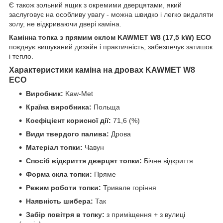
Є також зольний ящик з окремими дверцятами, який
заслуговує на особливу увагу - можна швидко і легко видаляти
золу, не відкриваючи двері каміна.
Камінна топка з прямим склом KAWMET W8 (17,5 kW) EСO
поєднує вишуканий дизайн і практичність, забезпечує затишок
і тепло.
Характеристики каміна на дровах KAWMET W8
EСO
Виробник:
Kaw-Met
Країна виробника:
Польща
Коефіцієнт корисної дії:
71,6 (%)
Види твердого палива:
Дрова
Матеріал топки:
Чавун
Спосіб відкриття дверцят топки:
Бічне відкриття
Форма скла топки:
Пряме
Режим роботи топки:
Тривале горіння
Наявність шибера:
Так
Забір повітря в топку:
з приміщення + з вулиці