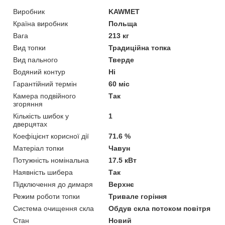
Виробник
KAWMET
Країна виробник
Польща
Вага
213 кг
Вид топки
Традиційна топка
Вид пального
Тверде
Водяний контур
Ні
Гарантійний термін
60 міс
Камера подвійного
Так
згоряння
Кількість шибок у
1
дверцятах
Коефіцієнт корисної дії
71.6 %
Матеріал топки
Чавун
Потужність номінальна
17.5 кВт
Наявність шибера
Так
Підключення до димаря
Верхнє
Режим роботи топки
Тривале горіння
Система очищення скла
Обдув скла потоком повітря
Стан
Новий