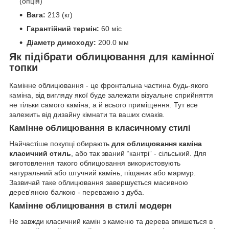
(опція)
Вага:
213 (кг)
Гарантійний термін:
60 міс
Діаметр димоходу:
200.0 мм
Як підібрати облицювання для камінної
топки
Камінне облицювання - це фронтальна частина будь-якого
каміна, від вигляду якої буде залежати візуальне сприйняття
не тільки самого каміна, а й всього приміщення. Тут все
залежить від дизайну кімнати та ваших смаків.
Камінне облицювання в класичному стилі
Найчастіше покупці обирають
для облицювання каміна
класичний стиль
, або так званий “кантрі” - сільський. Для
виготовлення такого облицювання використовують
натуральний або штучний камінь, піщаник або мармур.
Зазвичай таке облицювання завершується масивною
дерев'яною балкою - переважно з дуба.
Камінне облицювання в стилі модерн
Не завжди класичний камін з каменю та дерева впишеться в