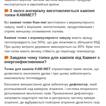
експортується в європейські країни.
З якого матеріалу виготовляються камінні
топки KAWMET?
Всі
камінні топки Kaw-met
виготовлені з вермикулярного
чавуну, який є міцнішим, екологічнішим, продуктивнішим і
сприяє меншому споживанню палива.
Камінні топки з вермикулярного чавуну
мають кращу
теплопровідність (на 30%), що дає можливість збільшити ККД.
При цьому витрати деревини зменшуються на 30%. Крім того
такі топки мають велику стійкість до перепаду температур.
Завдяки чому топки для камінів від Кавмет є
енергоефективними?
Топки для камінів KAW-MET
спроектовані таким чином, що
дозволяють економити дрова і при цьому забезпечують
максимальну тепловіддачу.
Економне використання дров забезпечує
дефлектор
, який
розташований над камерою згоряння, і система вторинного
допалювання вихлопних газів. Призначення дефлектора -
направити недогорілі частки в центральну частину камери
згоряння, де відбувається повторне згоряння дров'яного газу.