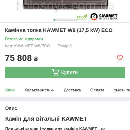
Камінна топка KAWMET W8 (17,5 kW) EСO
Готово до відправки
Код: KAW-MET W8/ECO
Роздріб
75 808
₴
Купити
Опис
Характеристики
Доставка
Оплата
Умови п
Опис
Камін для вітальні KAWMET
Польські каміни і топки для камінів KAWMET
- це