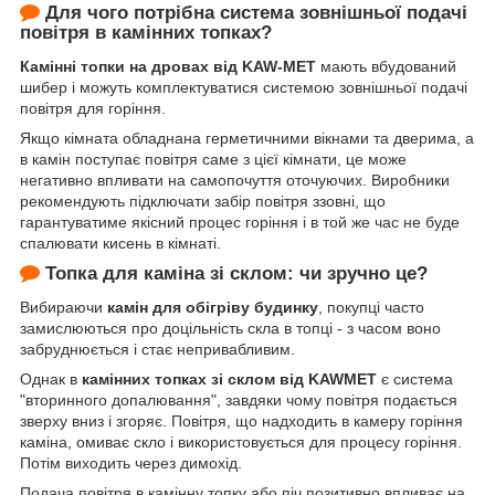
Для чого потрібна система зовнішньої подачі
повітря в камінних топках?
Камінні топки на дровах від KAW-MET
мають вбудований
шибер і можуть комплектуватися системою зовнішньої подачі
повітря для горіння.
Якщо кімната обладнана герметичними вікнами та дверима, а
в камін поступає повітря саме з цієї кімнати, це може
негативно впливати на самопочуття оточуючих. Виробники
рекомендують підключати забір повітря ззовні, що
гарантуватиме якісний процес горіння і в той же час не буде
спалювати кисень в кімнаті.
Топка для каміна зі склом: чи зручно це?
Вибираючи
камін для обігріву будинку
, покупці часто
замислюються про доцільність скла в топці - з часом воно
забруднюється і стає непривабливим.
Однак в
камінних топках зі склом від KAWMET
є система
"вторинного допалювання", завдяки чому повітря подається
зверху вниз і згоряє. Повітря, що надходить в камеру горіння
каміна, омиває скло і використовується для процесу горіння.
Потім виходить через димохід.
Подача повітря в камінну топку або піч позитивно впливає на