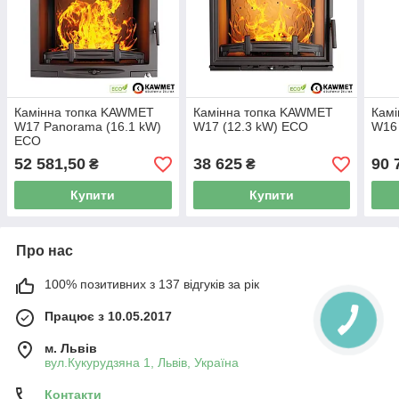
Камінна топка KAWMET
Камінна топка KAWMET
Кам
W17 Panorama (16.1 kW)
W17 (12.3 kW) EСO
W16 
ECO
52 581,50
38 625
90 
₴
₴
Купити
Купити
Про нас
100% позитивних з 137 відгуків за рік
Працює з 10.05.2017
м. Львів
вул.Кукурудзяна 1, Львів, Україна
Контакти