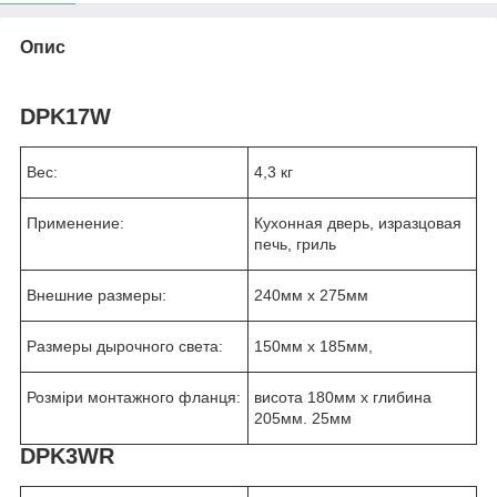
Опис
DPK17W
Вес:
4,3 кг
Применение:
Кухонная дверь, изразцовая
печь, гриль
Внешние размеры:
240мм х 275мм
Размеры дырочного света:
150мм х 185мм,
Розміри монтажного фланця:
висота 180мм х глибина
205мм. 25мм
DPK3WR