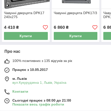
Чавунні дверцята DPK17
Чавунні дверцята DPK17/3
Чаву
240x275
DPK
4 410
6 860
6 8
₴
₴
Купити
Купити
Про нас
100% позитивних з 135 відгуків за рік
Працює з 10.05.2017
м. Львів
вул.Кукурудзяна 1, Львів, Україна
Контакти
Сьогодні працює з 08:00 до 21:00
Показати весь графік роботи