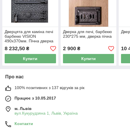
Дверцята для каміна печі
Дверка для печі, барбекю
Двер
барбекю VISION
230*275 мм, дверка пічна
490x370мм. Пічна дверка
зі склом
8 232,50
2 900
10 
₴
₴
Купити
Купити
Про нас
100% позитивних з 137 відгуків за рік
Працює з 10.05.2017
м. Львів
вул.Кукурудзяна 1, Львів, Україна
Контакти