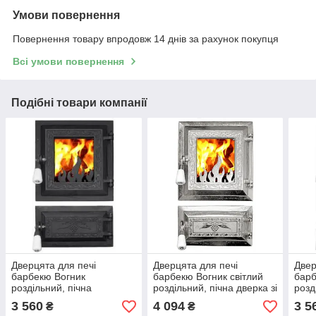
Умови повернення
Повернення товару впродовж 14 днів за рахунок покупця
Всі умови повернення
Подібні товари компанії
Дверцята для печі
Дверцята для печі
Двер
барбекю Вогник
барбекю Вогник світлий
барб
роздільний, пічна
роздільний, пічна дверка зі
розд
дверцята зі склом
склом
двер
3 560
4 094
3 5
₴
₴