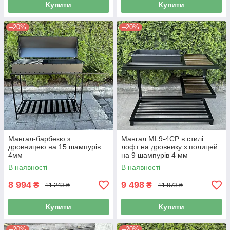
Купити
Купити
–20%
–20%
Мангал-барбекю з
Мангал ML9-4СP в стилі
дровницею на 15 шампурів
лофт на дровнику з полицей
4мм
на 9 шампурів 4 мм
В наявності
В наявності
8 994
9 498
₴
₴
11 243 ₴
11 873 ₴
Купити
Купити
–20%
–20%