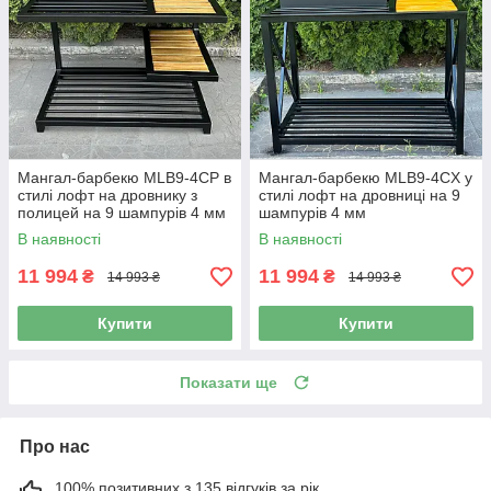
Мангал-барбекю MLB9-4CP в
Мангал-барбекю MLB9-4CX у
стилі лофт на дровнику з
стилі лофт на дровниці на 9
полицей на 9 шампурів 4 мм
шампурів 4 мм
В наявності
В наявності
11 994
11 994
₴
₴
14 993 ₴
14 993 ₴
Купити
Купити
Показати ще
Про нас
100% позитивних з 135 відгуків за рік