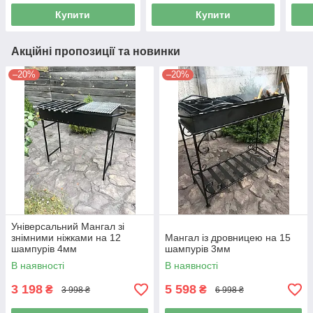
Купити
Купити
Акційні пропозиції та новинки
–20%
–20%
Універсальний Мангал зі
знімними ніжками на 12
Мангал із дровницею на 15
шампурів 4мм
шампурів 3мм
В наявності
В наявності
3 198
5 598
₴
₴
3 998 ₴
6 998 ₴