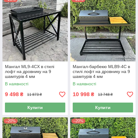
Мангал ML9-4CX в стилі
Мангал-барбекю MLB9-4С в
лофт на дровнику на 9
стилі лофт на дровнику на 9
шампурів 4 мм
шампурів 4 мм
В наявності
В наявності
9 498
10 998
₴
₴
11 873 ₴
13 748 ₴
Купити
Купити
–20%
–20%