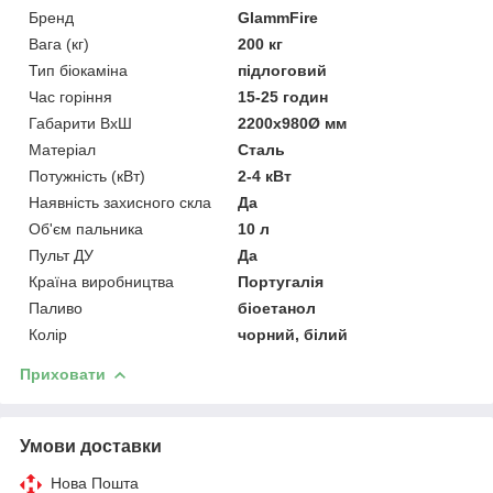
Бренд
GlammFire
Вага (кг)
200 кг
Тип біокаміна
підлоговий
Час горіння
15-25 годин
Габарити ВхШ
2200x980Ø мм
Матеріал
Сталь
Потужність (кВт)
2-4 кВт
Наявність захисного скла
Да
Об'єм пальника
10 л
Пульт ДУ
Да
Країна виробництва
Португалія
Паливо
біоетанол
Колір
чорний, білий
Приховати
Умови доставки
Нова Пошта