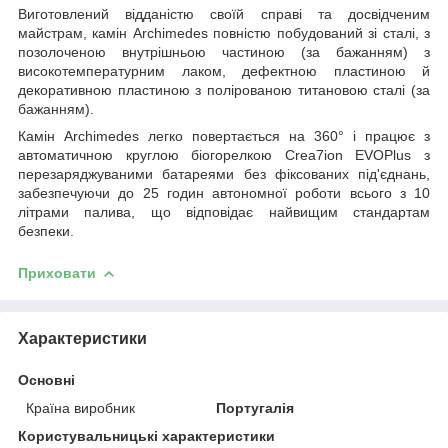
Виготовлений відданістю своїй справі та досвідченим
майстрам, камін Archimedes повністю побудований зі сталі, з
позолоченою внутрішньою частиною (за бажанням) з
високотемпературним лаком, дефектною пластиною й
декоративною пластиною з полірованою титановою сталі (за
бажанням).
Камін Archimedes легко повертається на 360° і працює з
автоматичною круглою біогорелкою Crea7ion EVOPlus з
перезаряджуваними батареями без фіксованих під'єднань,
забезпечуючи до 25 годин автономної роботи всього з 10
літрами палива, що відповідає найвищим стандартам
безпеки.
Приховати
Характеристики
Основні
Країна виробник
Португалія
Користувальницькі характеристики