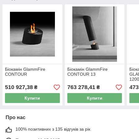
Біокамін GlammFire
Біокамін GlammFire
Біок
CONTOUR
CONTOUR 13
GLA
1200
510 927,38
763 278,41
473
₴
₴
Купити
Купити
Про нас
100% позитивних з 135 відгуків за рік