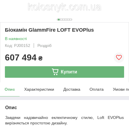
Біокамін GlammFire LOFT EVOPlus
В наявності
Код: PJ00152
Роздріб
607 494
₴
Купити
Опис
Характеристики
Доставка
Оплата
Умови п
Опис
Завдяки надзвичайно еклектичному стилю, Loft EVOPlus
вирізняється простотою дизайну.