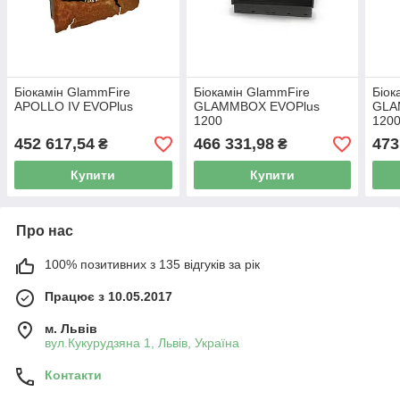
Біокамін GlammFire
Біокамін GlammFire
Біок
APOLLO IV EVOPlus
GLAMMBOX EVOPlus
GLA
1200
1200
452 617,54
466 331,98
473
₴
₴
Купити
Купити
Про нас
100% позитивних з 135 відгуків за рік
Працює з 10.05.2017
м. Львів
вул.Кукурудзяна 1, Львів, Україна
Контакти