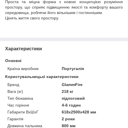
Проста та міцна форма з новою концепцією розуміння
простору, що сприяє підвищенню якості та комфорту вашого
середовища, роблячи його вільнішим і гостиннішим.
Цінять життя свого простору.
Характеристики
Основні
Країна виробник
Португалія
Користувальницькі характеристики
Бренд
GlammFire
Вага (кг)
218 кг
Тип біокаміна
підлоговий
Час горіння
4-6 годин
Габарити ВхШхГ
618х2500х428 мм
Гарантія
2 роки
Довжина пальника
800 мм