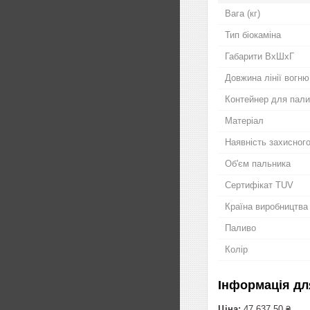
Вага (кг)
Тип біокаміна
Габарити ВхШхГ
Довжина лінії вогню
Контейнер для пали
Матеріал
Наявність захисног
Об'єм пальника
Сертифікат TUV
Країна виробництва
Паливо
Колір
Інформація дл
Ціна:
47 637,50 ₴