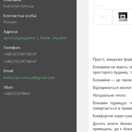
kolosnyk.com.ua
Руслан
вул.Кукурудзяна 1, Львів, Україна
+380 (67) 697-88-47
Прості, вишукані фор
+380 (73) 397-88-47
Біокаміни не мають о
просторого будинку, т
kolosnyk.com.ua@gmail.com
Біокаміни — це також 
Відпарюються екологі
+380733978847
Натуральне тепло
Біокамін підвищує 
повертається в прим
Комфортне користув
Досить влити біопал
приміщень, де є біока