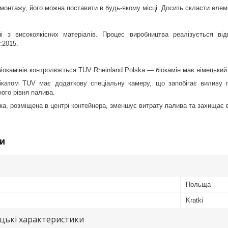
монтажу, його можна поставити в будь-якому місці. Досить скласти елемен
ні з високоякісних матеріалів. Процес виробництва реалізується ві
:2015.
іокамінів контролюється TUV Rheinland Polska — біокамін має німецький
ікатом TUV має додаткову спеціальну камеру, що запобігає виливу 
ого рівня палива.
а, розміщена в центрі контейнера, зменшує витрату палива та захищає 
и
Польща
Kratki
цькі характеристики