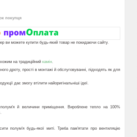
нок покупця
пер ви можете купити будь-який товар не покидаючи сайту.
 схожим на традиційний
камін
.
ого дроту, прості в монтажі й обслуговуванні, підходять як для
дукції дає змогу втілити найоригінальніші ідеї.
и полум'я й величини приміщення. Вироблене тепло на 100%
.
сити полум'я будь-якої миті. Треба пам'ятати про вентиляцію