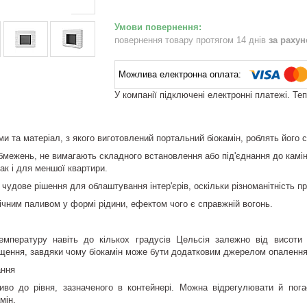
повернення товару протягом 14 днів
за раху
У компанії підключені електронні платежі. Те
ми та матеріал, з якого виготовлений портальний біокамін, роблять його
бмежень, не вимагають складного встановлення або під'єднання до камінн
ак і для меншої квартири.
чудове рішення для облаштування інтер'єрів, оскільки різноманітність про
чним паливом у формі рідини, ефектом чого є справжній вогонь.
температуру навіть до кількох градусів Цельсія залежно від висот
іщення, завдяки чому біокамін може бути додатковим джерелом опалення
ання
иво до рівня, зазначеного в контейнері. Можна відрегулювати й пога
мін.