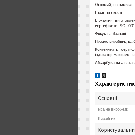
Окремий, не вимагає 
Гарантія якості
Біокаміни виготовле
сертифіката ISO 9001
Фокус на безпеці
Процес виробництва б
Контейнер із сертиф
індикатор максимальн
Абсорбувальна вставк
Характеристик
Основні
Країна виробник
Виробник
Користувальни