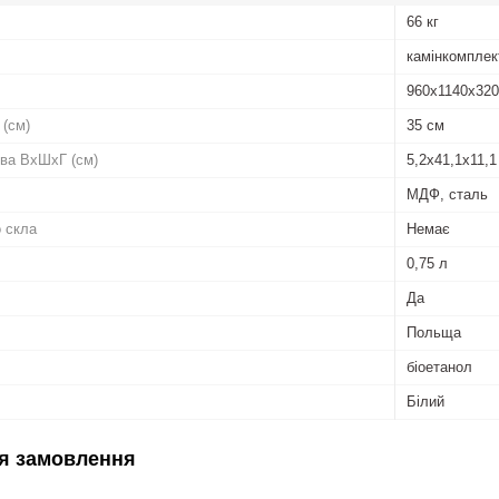
66 кг
камінкомплек
960х1140х32
 (см)
35 см
ва ВxШxГ (см)
5,2x41,1x11,1
МДФ, сталь
о скла
Немає
0,75 л
Да
Польща
біоетанол
Білий
я замовлення