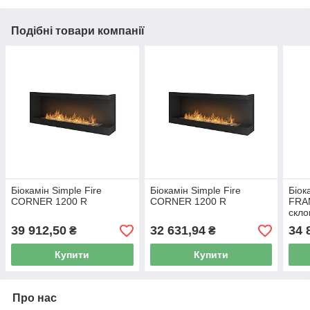
Подібні товари компанії
Біокамін Simple Fire
Біокамін Simple Fire
Біок
CORNER 1200 R
CORNER 1200 R
FRAM
скл
39 912,50
32 631,94
34 
₴
₴
Купити
Купити
Про нас