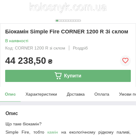
Біокамін Simple Fire CORNER 1200 R Зі склом
В наявності
Код: CORNER 1200 R зі склом
Роздріб
44 238,50
₴
Купити
Опис
Характеристики
Доставка
Оплата
Умови п
Опис
Що таке біокамін?
Simple
Fire
, тобто
камін
на екологічному рідкому паливі,