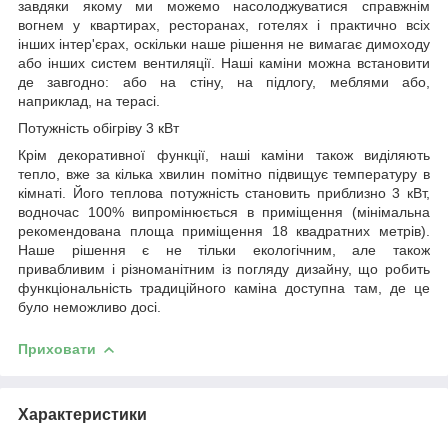
завдяки якому ми можемо насолоджуватися справжнім
вогнем у квартирах, ресторанах, готелях і практично всіх
інших інтер'єрах, оскільки наше рішення не вимагає димоходу
або інших систем вентиляції. Наші каміни можна встановити
де завгодно: або на стіну, на підлогу, меблями або,
наприклад, на терасі.
Потужність обігріву 3 кВт
Крім декоративної функції, наші каміни також виділяють
тепло, вже за кілька хвилин помітно підвищує температуру в
кімнаті. Його теплова потужність становить приблизно 3 кВт,
водночас 100% випромінюється в приміщення (мінімальна
рекомендована площа приміщення 18 квадратних метрів).
Наше рішення є не тільки екологічним, але також
привабливим і різноманітним із погляду дизайну, що робить
функціональність традиційного каміна доступна там, де це
було неможливо досі.
Приховати
Характеристики