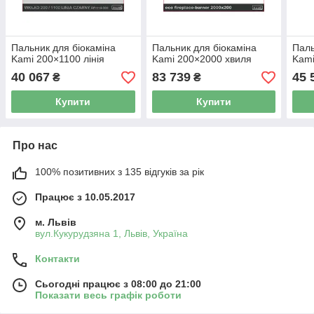
Пальник для біокаміна
Пальник для біокаміна
Паль
Kami 200×1100 лінія
Kami 200×2000 хвиля
Kami
40 067
83 739
45 
₴
₴
Купити
Купити
Про нас
100% позитивних з 135 відгуків за рік
Працює з 10.05.2017
м. Львів
вул.Кукурудзяна 1, Львів, Україна
Контакти
Сьогодні працює з 08:00 до 21:00
Показати весь графік роботи