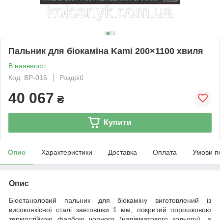
Пальник для біокаміна Kami 200×1100 хвиля
В наявності
Код: BP-016
Роздріб
40 067
₴
Купити
Опис
Характеристики
Доставка
Оплата
Умови п
Опис
Біоетаноловий пальник для біокаміну виготовлений із
високоякісної сталі завтовшки 1 мм, покритий порошковою
термостійкою фарбою чорного (напівматового кольору), а