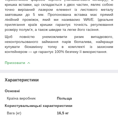
кришка вставки, що складається з двох частин, являє собою
точно вирізаний лазером елемент із листового металу
завтовшки до 5 мм. Пропонована вставка має прямий
лінійний проміжок, який ми називаємо WAVE. Ідеальне
прилягання країв кришки гарантує точність регулювання
розміру полум'я, а також швидке та легке його гасіння.
Щоб повністю унеможливити ризик випадкового,
неконтрольованого займання парів біопалива, найкраще
купувати біокамінну топку в комплекті із захисним
контейнером — це гарантує 100% безпеку її використання.
Приховати
Характеристики
Основні
Країна виробник
Польща
Користувальницькі характеристики
Вага (кг)
16,5 кг