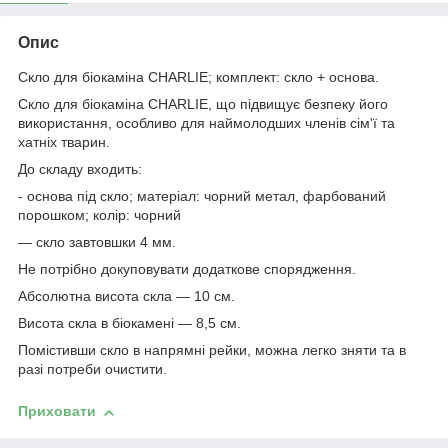
Опис
Скло для біокаміна
CHARLIE
; комплект: скло + основа.
Скло для біокаміна
CHARLIE
, що підвищує безпеку його
використання, особливо для наймолодших членів сім'ї та
хатніх тварин.
До складу входить:
- основа під скло; матеріал: чорний метал, фарбований
порошком; колір: чорний
— скло завтовшки 4 мм.
Не потрібно докуповувати додаткове спорядження.
Абсолютна висота скла — 10 см.
Висота скла в біокамені — 8,5 см.
Помістивши скло в напрямні рейки, можна легко зняти та в
разі потреби очистити.
Приховати