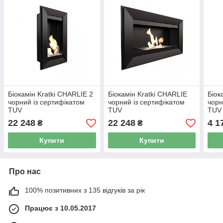
Біокамін Kratki CHARLIE 2
Біокамін Kratki CHARLIE
Біок
чорний із сертифікатом
чорний із сертифікатом
чорн
TUV
TUV
TUV
22 248
22 248
4 1
₴
₴
Купити
Купити
Про нас
100% позитивних з 135 відгуків за рік
Працює з 10.05.2017