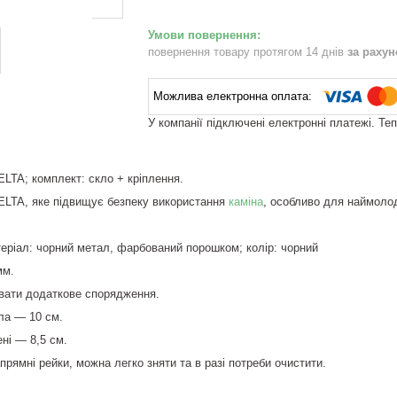
повернення товару протягом 14 днів
за раху
У компанії підключені електронні платежі. Те
ELTA; комплект: скло + кріплення.
ELTA, яке підвищує безпеку використання
каміна
, особливо для наймолодш
атеріал: чорний метал, фарбований порошком; колір: чорний
мм.
увати додаткове спорядження.
ла — 10 см.
ні — 8,5 см.
прямні рейки, можна легко зняти та в разі потреби очистити.