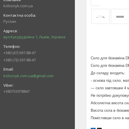
kolosnyk.com.ua
Руслан
вул.Кукурудзяна 1, Львів, Україна
+380 (67) 697-88-47
Скло для біокаміна D
+380 (73) 397-88-47
Скло для біокаміна D
До складу входить:
kolosnyk.com.ua@gmail.com
- основа під скло; м
— скло завтовшки 4 
+380733978847
Не потрібно докупов
Абсолютна висота ск
Висота скла в біокаме
Помістивши скло в на