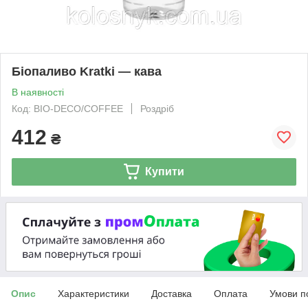
Біопаливо Kratki — кава
В наявності
Код: BIO-DECO/COFFEE
Роздріб
412
₴
Купити
Опис
Характеристики
Доставка
Оплата
Умови п