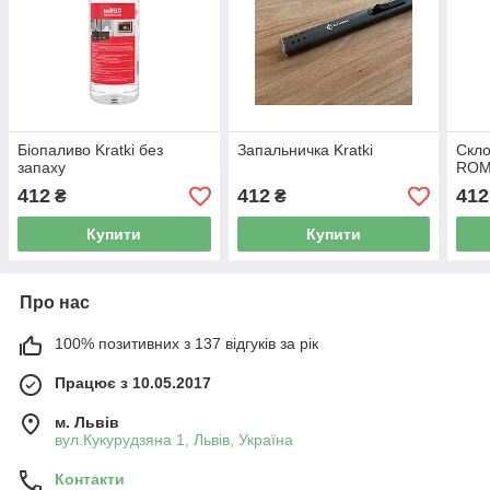
Біопаливо Kratki без
Запальничка Kratki
Скло
запаху
ROM
412
412
412
₴
₴
Купити
Купити
Про нас
100% позитивних з 137 відгуків за рік
Працює з 10.05.2017
м. Львів
вул.Кукурудзяна 1, Львів, Україна
Контакти