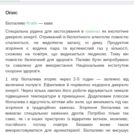
Опис
Біопаливо
Kratki
— кава
Спеціальна рідина для застосування в
камінах
як екологічне
джерело енергії. Отриманий із біологічного алкоголю повністю
спалюється, не виділяючи запаху, ні диму. Продуктом
згоряння є: водяна пара та вуглекислий газ у кількості,
схожому на повітря, що видихається людиною. Тому він
повністю безпечний для здоров'я. Паливо було випробувано
та схвалено для використання Національним інститутом
охорони здоров'я.
1 літр біопалива згоряє через 2-5 годин — залежно від
величини полум'я. Ефективне й порівняно недороге джерело
енергії. Через кілька хвилин його роботи відчувається чимале
підвищення температури в приміщенні. Додатковим плюсом
біопалива є відсутність кіптяви або золи, що виникають під час
згоряння в традиційних камінах. Згоряння біопалива не
вимагає спеціальних камінних дротів. Потрібно тільки так
само, як і в інших пристроях із відкритим вогнем, можливо,
постійного потоку повітря. Біокамін може також
використовуватися для ароматерапії. Біопаливо не висушує