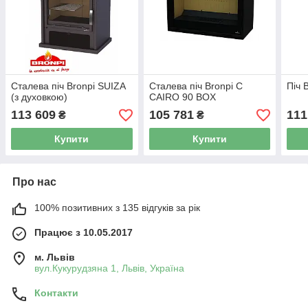
Сталева піч Bronpi SUIZA
Сталева піч Bronpi C
Піч 
(з духовкою)
CAIRO 90 BOX
113 609
105 781
111
₴
₴
Купити
Купити
Про нас
100% позитивних з 135 відгуків за рік
Працює з 10.05.2017
м. Львів
вул.Кукурудзяна 1, Львів, Україна
Контакти