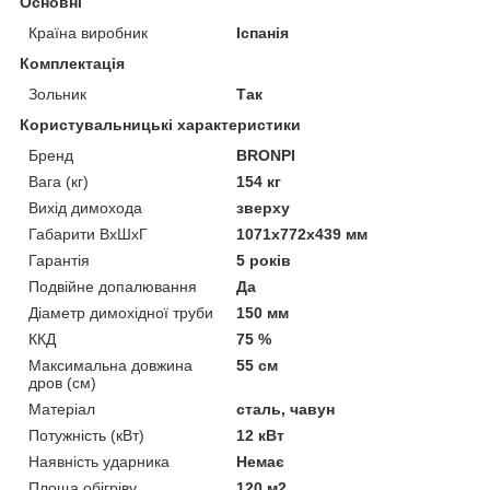
Основні
Країна виробник
Іспанія
Комплектація
Зольник
Так
Користувальницькі характеристики
Бренд
BRONPI
Вага (кг)
154 кг
Вихід димохода
зверху
Габарити ВхШхГ
1071х772х439 мм
Гарантія
5 років
Подвійне допалювання
Да
Діаметр димохідної труби
150 мм
ККД
75 %
Максимальна довжина
55 см
дров (см)
Матеріал
сталь, чавун
Потужність (кВт)
12 кВт
Наявність ударника
Немає
Площа обігріву
120 м2