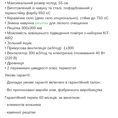
• Максимальний розмір колод: 55 см
• Виготовлений із чавуну та сталі, пофарбований у
термостійку фарбу 650 oC
• Керамічне скло (деко скло опционально), стійке до 750 oC
• Знімна чавунна
решітка
для легкого очищення
• Решітка 300х300 мм
• Можливість зовнішнього підведення повітря з набором KIT-
AIR2
• Зольний ящик
• Примусова вентиляція (м3/год): 1x300
• Вентилятор 300 м3/год та електричне споживання 40 Вт
(220 В)
• Дровниця
•
2 перемикачі швидкості плюс термостат
Умови гарантії:
·
Докладні умови гарантії включені в гарантійний талон.
·
Всі пропоновані вироби нові, фабричного виробництва.
Гарантійний термін 60 місяців, за винятком:
·
елементів зольника
·
камінної решітки