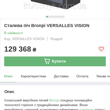
Сталева піч Bronpi VERSALLES VISION
В наявності
Код: VERSALLES VISION
Роздріб
129 368
₴
Купити
Опис
Характеристики
Доставка
Оплата
Умови п
Опис
Іспанський виробник печей
Bronpi
поєднує інноваційні
технології горіння з традиційними дизайнами. Вони
виробляють широкий асортимент ефективних
камінних
топок і