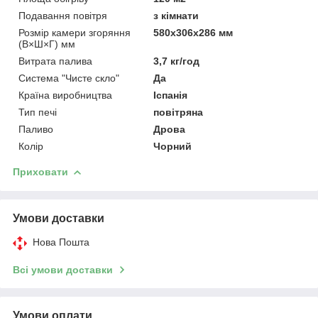
Подавання повітря
з кімнати
Розмір камери згоряння
580x306x286 мм
(В×Ш×Г) мм
Витрата палива
3,7 кг/год
Система "Чисте скло"
Да
Країна виробництва
Іспанія
Тип печі
повітряна
Паливо
Дрова
Колір
Чорний
Приховати
Умови доставки
Нова Пошта
Всі умови доставки
Умови оплати