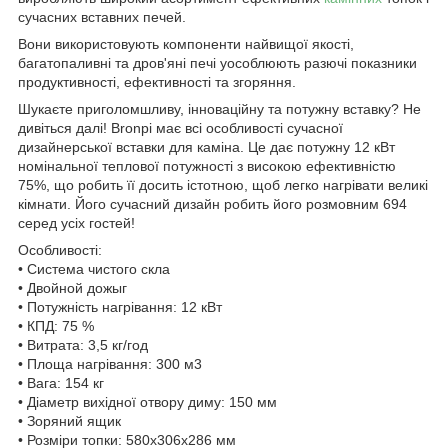
сучасних вставних печей.
Вони використовують компоненти найвищої якості,
багатопаливні та дров'яні печі уособлюють разючі показники
продуктивності, ефективності та згоряння.
Шукаєте приголомшливу, інноваційну та потужну вставку? Не
дивіться далі! Bronpi має всі особливості сучасної
дизайнерської вставки для каміна. Це дає потужну 12 кВт
номінальної теплової потужності з високою ефективністю
75%, що робить її досить істотною, щоб легко нагрівати великі
кімнати. Його сучасний дизайн робить його розмовним 694
серед усіх гостей!
Особливості:
• Система чистого скла
• Двойной дожыг
• Потужність нагрівання: 12 кВт
• КПД: 75 %
• Витрата: 3,5 кг/год
• Площа нагрівання: 300 м3
• Вага: 154 кг
• Діаметр вихідної отвору диму: 150 мм
• Зоряний ящик
• Розміри топки: 580x306x286 мм