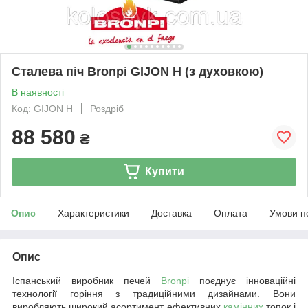
Сталева піч Bronpi GIJON H (з духовкою)
В наявності
Код: GIJON H
Роздріб
88 580
₴
Купити
Опис
Характеристики
Доставка
Оплата
Умови п
Опис
Іспанський виробник печей
Bronpi
поєднує інноваційні
технології горіння з традиційними дизайнами. Вони
виробляють широкий асортимент ефективних
камінних
топок і