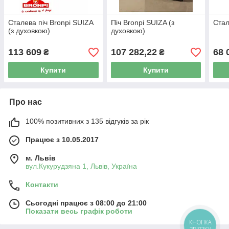
Сталева піч Bronpi SUIZA
Піч Bronpi SUIZA (з
Стал
(з духовкою)
духовкою)
113 609
107 282,22
68 
₴
₴
Купити
Купити
Про нас
100% позитивних з 135 відгуків за рік
Працює з 10.05.2017
м. Львів
вул.Кукурудзяна 1, Львів, Україна
Контакти
Сьогодні працює з 08:00 до 21:00
Показати весь графік роботи
КНОПКА
ЗВ'ЯЗКУ