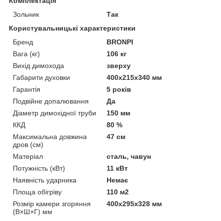
Комплектація
Зольник
Так
Користувальницькі характеристики
Бренд
BRONPI
Вага (кг)
106 кг
Вихід димохода
зверху
Габарити духовки
400x215x340 мм
Гарантія
5 років
Подвійне допалювання
Да
Діаметр димохідної труби
150 мм
ККД
80 %
Максимальна довжина
47 см
дров (см)
Матеріал
сталь, чавун
Потужність (кВт)
11 кВт
Наявність ударника
Немає
Площа обігріву
110 м2
Розмір камери згоряння
400x295x328 мм
(В×Ш×Г) мм