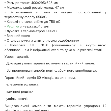
• Розміри топки: 400x295x328 мм
• Максимальний розмір колод: 47 см
• Виготовлений зі сталі та чавуну, пофарбований у
термостійку фарбу 650oC
• Керамічне скло, стійке до 750 oC
•
Решітка
з неіржавкої сталі
• Духовка з термометром 500oC
• Зольний ящик
• Сталева ручка з антитепловим оздобленням
• Комплект KIT INOX (опціонально): з внутрішньою
облицюванням із неіржавкої сталі та деко з неіржавкої сталі
Умови гарантії:
·
Докладні умови гарантії включені в гарантійний талон.
·
Всі пропоновані вироби нові, фабричного виробництва.
Гарантійний термін 60 місяців, за винятком:
·
елементів зольника
·
камінної решітки
·
ущільнювачів
Вищезазначені компоненти мають гарантію упродовж 12
місяців від дня купівлі топки.