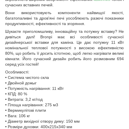
сучасних вставних печей.
Вони використовують компоненти найвищої якості,
багатопаливні та дров'яні печі уособлюють разючі показники
продуктивності, ефективності та згоряння.
Шукаєте приголомшливу, інноваційну та потужну вставку? Не
дивіться далі! Bronpi має всі особливості сучасної
дизайнерської вставки для каміна. Це дає потужну 11 кВт
номінальної теплової потужності з високою ефективністю
80%, що робить її досить істотною, щоб легко нагрівати великі
кімнати. Його сучасний дизайн робить його розмовним 694
серед усіх гостей!
Особливості:
• Система чистого скла
• Двойной дожыг
• Потужність нагрівання: 11 кВт
• КПД: 80 %
• Витрата: 3,2 кг/год
• Площа нагрівання: 275 м3
• Вермикулітові плити
• Вага: 106 кг
• Діаметр вихідної отвору диму: 150 мм
• Розміри духовки: 400x215x340 мм