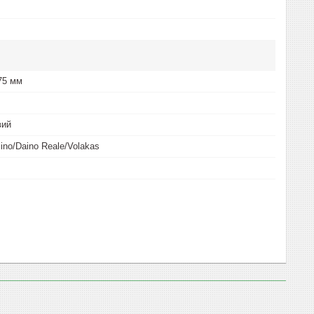
75 мм
вий
ino/Daino Reale/Volakas