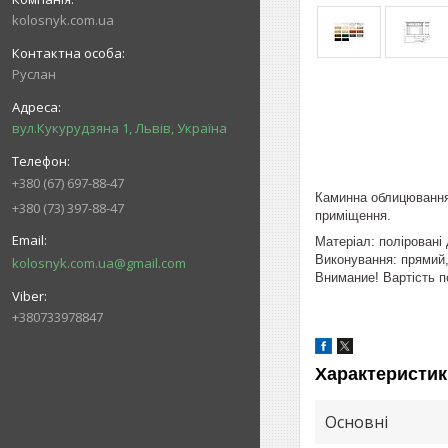
kolosnyk.com.ua
Руслан
вул.Кукурудзяна 1, Львів, Україна
+380 (67) 697-88-47
Каминна облицювання
+380 (73) 397-88-47
приміщення.
Матеріал: поліровані
Виконування:
прямий,
kolosnyk.com.ua@gmail.com
Внимание! Вартість по
+380733978847
Характеристик
Основні