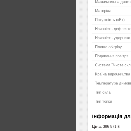
Максимальна довжи
Матеріал
Потужність (кВт)
Наявність дефлект
Наявність ударника
Площа обігріву
Подавання повітря
Система "Чисте скл
Країна виробництва
Температура димови
Тип скла
Тип топки
Інформація дл
Ціна:
386 971 ₴