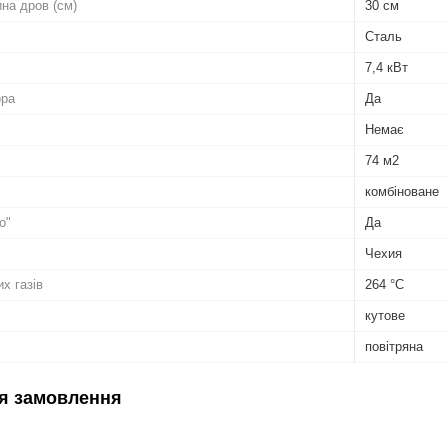
на дров (см)
30 см
Сталь
7,4 кВт
ора
Да
Немає
74 м2
комбіноване
о"
Да
Чехия
х газів
264 °C
кутове
повітряна
я замовлення