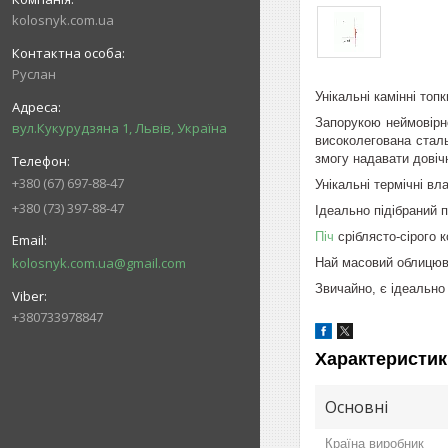
kolosnyk.com.ua
Руслан
Унікальні камінні топ
Запорукою неймовірно
вул.Кукурудзяна 1, Львів, Україна
високолегована сталь
змогу надавати довіч
+380 (67) 697-88-47
Унікальні термічні вл
+380 (73) 397-88-47
Ідеально підібраний 
Піч
сріблясто-сірого 
kolosnyk.com.ua@gmail.com
Най масовий облицюва
Звичайно, є ідеально
+380733978847
Характеристик
Основні
Країна виробник