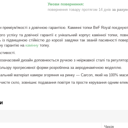
повернення товару протягом 14 днів
за раху
ки преміум'якості з довічною гарантією. Каминні топки BeF Royal поєднуют
го успіху та довічної гарантії є унікальний корпус камінної топки, повн
 із підвищеною стійкістю до корозії завдяки так званій пасивності повер
ну гарантію на
камінну
топку.
астивості.
позачасовий дизайн доповнюється ручкою з неіржавкої сталі та регулято
кольору прогресивної форми розроблена за аеродинамічною моделлю.
льний матеріал камери згоряння на ринку — Carcon, який на 100% масив
 чисте скло, зовнішнє подавання повітря та просте керування одним еле
и
Чехія