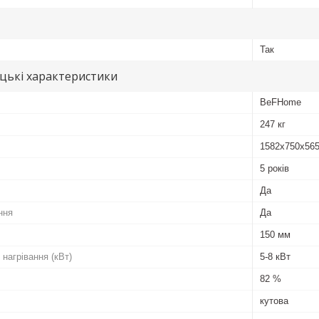
Так
цькі характеристики
BeFHome
247 кг
1582х750х56
5 років
Да
ння
Да
150 мм
 нагрівання (кВт)
5-8 кВт
82 %
кутова