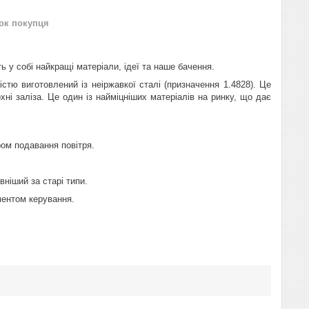
нок покупця
ь у собі найкращі матеріали, ідеї та наше бачення.
істю виготовлений із неіржавкої сталі (призначення 1.4828). Це
хні заліза. Це один із найміцніших матеріалів на ринку, що дає
ром подавання повітря.
ніший за старі типи.
ментом керування.