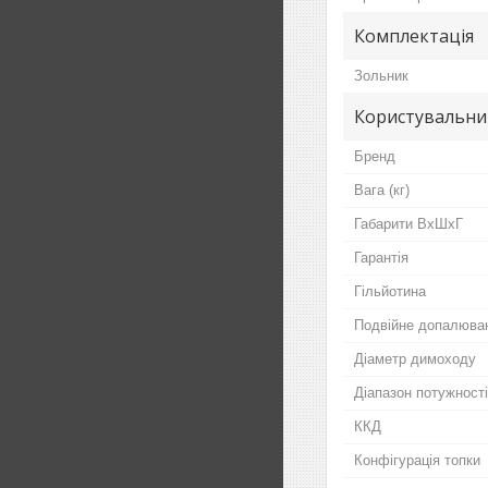
Комплектація
Зольник
Користувальни
Бренд
Вага (кг)
Габарити ВхШхГ
Гарантія
Гільйотина
Подвійне допалюва
Діаметр димоходу
Діапазон потужності
ККД
Конфігурація топки