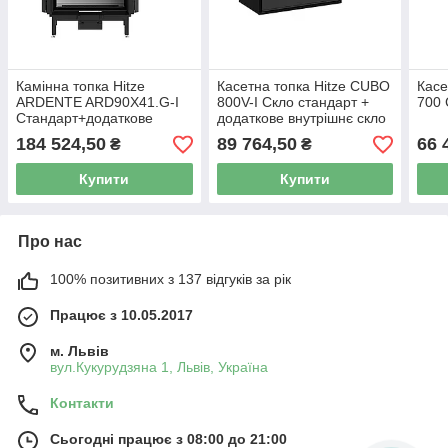
Камінна топка Hitze
Касетна топка Hitze CUBO
Касе
ARDENTE ARD90X41.G-I
800V-I Скло стандарт +
700 
Стандарт+додаткове
додаткове внутрішнє скло
внутрішнє скло
+вентилятор
184 524,50
89 764,50
66 
₴
₴
Купити
Купити
Про нас
100% позитивних з 137 відгуків за рік
Працює з 10.05.2017
м. Львів
вул.Кукурудзяна 1, Львів, Україна
Контакти
Сьогодні працює з 08:00 до 21:00