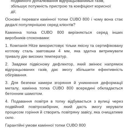
подвійного допалювання відпрацьований
ых
газів,
збільшує потужність пристрою та коефіцієнт корисної
дії;
Основні переваги камінної топки CUBO 800 і чому вона стає
дедалі популярнішою серед клієнтів?
Каминна топка CUBO 800 вирізняється серед інших
виробників споконвами:
1. Компанія Hitze використовує тільки якісну та сертифіковану
котлову сталь завтовшки 4 мм, яка здатна витримувати
тривалу дію високих температур.
2. Завдяки підвісному дефлектор, який змінює напрямок
відпрацьованих газів, дає змогу збільшити ефективність
обігрівання.
3. Для безпеки камери згоряння й уникнення деформації
металу, камінна топка CUBO 800 всередині обкладається
бетонним шамотом.
4. Подавання повітря в топку відбувається з вулиці через
подвійний повітрозабірник, який дасть змогу керувати
процесом горіння й створить повітряну завісу, яка очищатиме
скло.
Гарантійні умови камінної топки CUBO 800