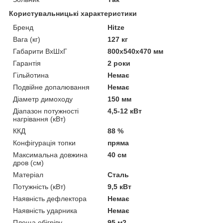
Користувальницькі характеристики
Бренд
Hitze
Вага (кг)
127 кг
Габарити ВхШхГ
800х540х470 мм
Гарантія
2 роки
Гільйотина
Немає
Подвійне допалювання
Немає
Діаметр димоходу
150 мм
Діапазон потужності
4,5-12 кВт
нагрівання (кВт)
ККД
88 %
Конфігурація топки
пряма
Максимальна довжина
40 см
дров (см)
Матеріал
Сталь
Потужність (кВт)
9,5 кВт
Наявність дефлектора
Немає
Наявність ударника
Немає
Площа обігріву
95 м2