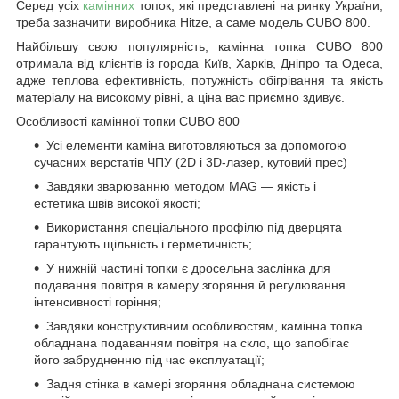
Серед усіх
камінних
топок, які представлені на ринку України,
треба зазначити виробника Hitze, а саме модель CUBO 800.
Найбільшу свою популярність, камінна топка CUBO 800
отримала від клієнтів із горо
да
Київ, Харків, Дніпро та Одеса,
адже теплова ефективність, потужність обігрівання та якість
матеріалу на високому рівні, а ціна вас приємно здивує.
Особливості камінної топки CUBO 800
Усі елементи каміна виготовляються за допомогою
сучасних верстатів ЧПУ (2D і 3D-лазер, кутовий прес)
Завдяки зварюванню методом MAG — якість і
естетика швів високої якості;
Використання спеціального профілю під дверцята
гарантують щільність і герметичність;
У нижній частині топки є дросельна заслінка для
подавання повітря в камеру згоряння й регулювання
інтенсивності горіння;
Завдяки конструктивним особливостям, камінна топка
обладнана подаванням повітря на скло, що запобігає
його забрудненню під час експлуатації;
Задня стінка в камері згоряння обладнана системою