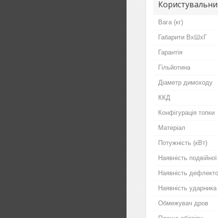
Користувальни
Вага (кг)
Габарити ВхШхГ
Гарантія
Гільйотина
Діаметр димоходу
ККД
Конфігурація топки
Матеріал
Потужність (кВт)
Наявність подвійної
Наявність дефлект
Наявність ударника
Обмежувач дров