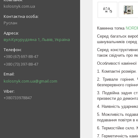
kolosnyk.com.ua
Руслан
Каминна топка
NORD
Серед багатьох виро
вул.Кукурудзяна 1, Львів, Україна
шанувальників серед к
Серед конструктивни
також свідчить про як
+380 (67) 697-88-47
Особливості камінно
+380 (73) 397-88-47
1. Компактні розміри
2. Тривале горіння.
kolosnyk.com.ua@gmail.com
безперервного горіння
3. Подвійна задня ст
+380733978847
призвести до демонта
4. Наявність ударник
5. Можливість подава
подавання повітря в 
6. Термостійке скло.
7. Герметичність кам