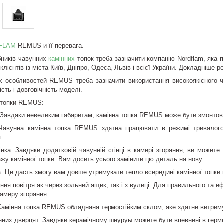
FLAM
REMUS
и
її перевага.
бників чавунних
камінних
топок треба зазначити компанію Nordflam, яка 
лієнтів із міста Київ, Дніпро, Одеса, Львів і всієї України. Докладніше
х особливостей REMUS треба зазначити використання високоякісного ч
ість і довговічність моделі.
ї топки REMUS:
. Завдяки невеликим габаритам, камінна топка REMUS може бути змонтован
 Чавунна камінна топка REMUS здатна працювати в режимі тривалого
.
інка. Завдяки додатковій чавунній стінці в камері згоряння, ви может
жу камінної топки. Вам досить усього замінити цю деталь на нову.
а. Це дасть змогу вам довше утримувати тепло всередині камінної топки н
ння повітря як через зольний ящик, так і з вулиці. Для правильного та е
камеру згоряння.
 Камінна топка REMUS обладнана термостійким склом, яке здатне витриму
інних дверцят. Завдяки керамічному шнуру
ы можете
бути впевнені в герм