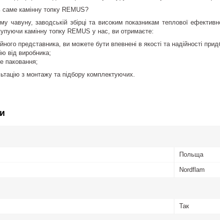
ь саме камінну топку REMUS?
му чавуну, заводській збірці та високим показникам теплової ефектив
купуючи камінну топку REMUS у нас, ви отримаєте:
йного представника, ви можете бути впевнені в якості та надійності придб
ію від виробника;
не паковання;
ьтацію з монтажу та підбору комплектуючих.
и
Польща
Nordflam
Так