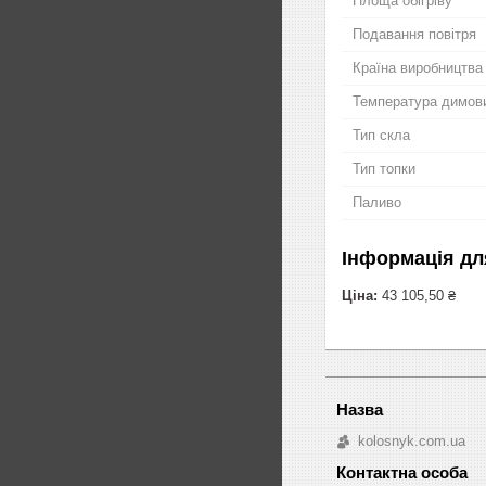
Площа обігріву
Подавання повітря
Країна виробництва
Температура димови
Тип скла
Тип топки
Паливо
Інформація дл
Ціна:
43 105,50 ₴
kolosnyk.com.ua