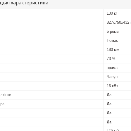
цькі характеристики
130 кг
827х750х432
5 років
Немає
180 мм
73 %
пряма
Чавун
16 кВт
 стінки
Да
ора
Да
Да
Да