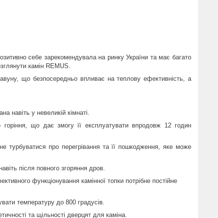
позитивно себе зарекомендувала на ринку України та має багато
 розглянути камін REMUS.
авуну, що безпосередньо впливає на теплову ефективність, а
а навіть у невеликій кімнаті.
 горіння, що дає змогу її експлуатувати впродовж 12 годин
е не турбуватися про перегрівання та її пошкодження, яке може
авіть після повного згоряння дров.
фективного функціонування камінної топки потрібне постійне
вати температуру до 800 градусів.
етичності та щільності дверцят для каміна.