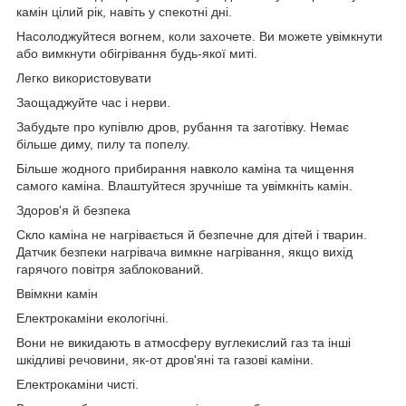
камін цілий рік, навіть у спекотні дні.
Насолоджуйтеся вогнем, коли захочете. Ви можете увімкнути
або вимкнути обігрівання будь-якої миті.
Легко використовувати
Заощаджуйте час і нерви.
Забудьте про купівлю дров, рубання та заготівку. Немає
більше диму, пилу та попелу.
Більше жодного прибирання навколо каміна та чищення
самого каміна. Влаштуйтеся зручніше та увімкніть камін.
Здоров'я й безпека
Скло каміна не нагрівається й безпечне для дітей і тварин.
Датчик безпеки нагрівача вимкне нагрівання, якщо вихід
гарячого повітря заблокований.
Ввімкни камін
Електрокаміни екологічні.
Вони не викидають в атмосферу вуглекислий газ та інші
шкідливі речовини, як-от дров'яні та газові каміни.
Електрокаміни чисті.