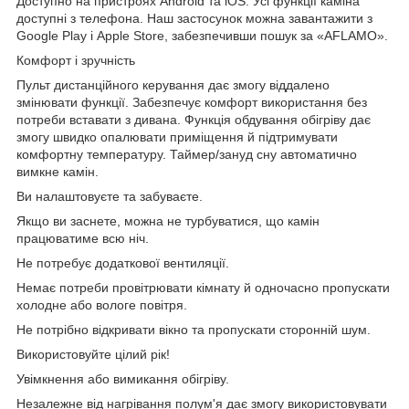
Доступно на пристроях Android та iOS. Усі функції каміна
доступні з телефона. Наш застосунок можна завантажити з
Google Play і Apple Store, забезпечивши пошук за «AFLAMO».
Комфорт і зручність
Пульт дистанційного керування дає змогу віддалено
змінювати функції. Забезпечує комфорт використання без
потреби вставати з дивана. Функція обдування обігріву дає
змогу швидко опалювати приміщення й підтримувати
комфортну температуру. Таймер/зануд сну автоматично
вимкне камін.
Ви налаштовуєте та забуваєте.
Якщо ви заснете, можна не турбуватися, що камін
працюватиме всю ніч.
Не потребує додаткової вентиляції.
Немає потреби провітрювати кімнату й одночасно пропускати
холодне або вологе повітря.
Не потрібно відкривати вікно та пропускати сторонній шум.
Використовуйте цілий рік!
Увімкнення або вимикання обігріву.
Незалежне від нагрівання полум'я дає змогу використовувати