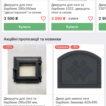
Дверцята для печі
Дверцята для печі та
Двер
барбекю 280х340мм
барбекю 1022, дверцята
230*
"двохстороння" із склом,
пічні зі склом
пічна чавунна дверка
3 500
3 090
2 9
₴
₴
3 290 ₴
Купити
Купити
Акційні пропозиції та новинки
–12%
Новинка
–9%
Дверцята для печі та
Двері для каміна печі
барбекю 265х250 мм,
барбекю Замкова 420x490