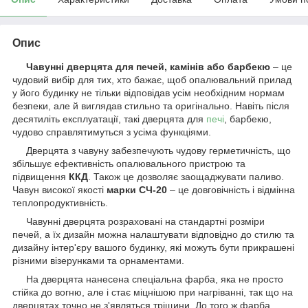
Опис
Чавунні дверцята для печей, камінів або барбекю
– це
чудовий вибір для тих, хто бажає, щоб опалювальний прилад
у його будинку не тільки відповідав усім необхідним нормам
безпеки, але й виглядав стильно та оригінально. Навіть після
десятиліть експлуатації, такі дверцята для
печі
, барбекю,
чудово справлятимуться з усіма функціями.
Дверцята з чавуну забезпечують чудову герметичність, що
збільшує ефективність опалювального пристрою та
підвищення
ККД
. Також це дозволяє заощаджувати паливо.
Чавун високої якості
марки СЧ-20
– це довговічність і відмінна
теплопродуктивність.
Чавунні дверцята розраховані на стандартні розміри
печей, а їх дизайн можна налаштувати відповідно до стилю та
дизайну інтер'єру вашого будинку, які можуть бути прикрашені
різними візерунками та орнаментами.
На дверцята нанесена спеціальна фарба, яка не просто
стійка до вогню, але і стає міцнішою при нагріванні, так що на
дверцятах точно не з'являться тріщини. До того ж фарба