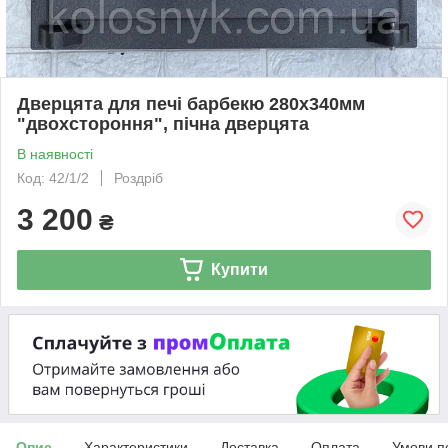
Дверцята для печі барбекю 280х340мм
"двохстороння", пічна дверцята
В наявності
Код: 42/1/2
Роздріб
3 200
₴
Купити
Опис
Характеристики
Доставка
Оплата
Умови п