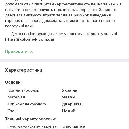
допомагають підвищити енергоефективність печей та камінів,
оскільки вони зменшують втрати тепла через піч. Зачинені
дверцята знижують втрати тепла за рахунок відведення
гарячих газів через димохід та утримання теплого повітря
всередині печі.
Детальна інформація лише у нашому інтернет-магазині
https://kolosnyk.com.ua/
Приховати
Характеристики
Основні
Країна виробник
Україна
Матеріал
Чавун
Тип комплектуючого
Дверцята
Стан
Новий
Технічні характеристики:
Розміри топкових дверцят
280х340 мм