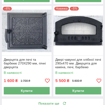
–6%
Новинка
–5%
Дверцята для печі та
Двері чавунні для хлібної печі
барбекю 270Х290 мм, пічні
290х470 мм. Дверцята для
дверцята
каміна, печі, барбекю
В наявності
В наявності
1 600
5 500
₴
₴
1 700 ₴
5 800 ₴
Купити
Купити
Показати ще