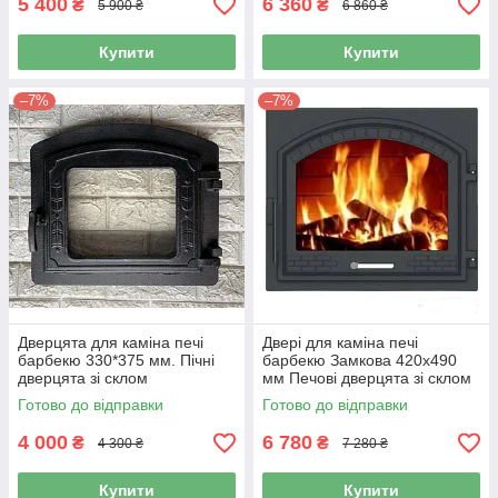
5 400
6 360
₴
₴
5 900 ₴
6 860 ₴
Купити
Купити
–7%
–7%
Дверцята для каміна печі
Двері для каміна печі
барбекю 330*375 мм. Пічні
барбекю Замкова 420x490
дверцята зі склом
мм Печові дверцята зі склом
Готово до відправки
Готово до відправки
4 000
6 780
₴
₴
4 300 ₴
7 280 ₴
Купити
Купити