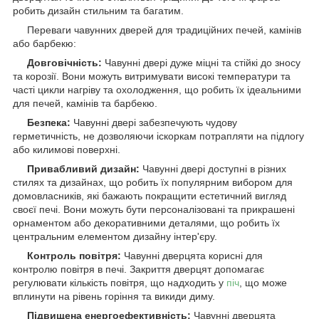
робить дизайн стильним та багатим.
Переваги чавунних дверей для традиційних печей, камінів
або барбекю:
Довговічність:
Чавунні двері дуже міцні та стійкі до зносу
та корозії. Вони можуть витримувати високі температури та
часті цикли нагріву та охолодження, що робить їх ідеальними
для печей, камінів та барбекю.
Безпека:
Чавунні двері забезпечують чудову
герметичність, не дозволяючи іскоркам потрапляти на підлогу
або килимові поверхні.
Привабливий дизайн:
Чавунні двері доступні в різних
стилях та дизайнах, що робить їх популярним вибором для
домовласників, які бажають покращити естетичний вигляд
своєї печі. Вони можуть бути персоналізовані та прикрашені
орнаментом або декоративними деталями, що робить їх
центральним елементом дизайну інтер'єру.
Контроль повітря:
Чавунні дверцята корисні для
контролю повітря в печі. Закриття дверцят допомагає
регулювати кількість повітря, що надходить у
піч
, що може
вплинути на рівень горіння та викиди диму.
Підвищена енергоефективність:
Чавунні дверцята