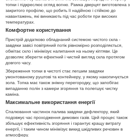
топки і підкреслює огляд вогню. Рамка дверцят виготовлена з
закритого профілю, що робить її надійною і стійкою до
навантажень, які виникають під час роботи при високих
температурах.
Комфортне користування
Пристрій додатково обладнаний системою чистого скла -
завдяки завісі повітряний потік рівномірно розподіляється,
обмітає скло і мінімізує налипання на ньому кіптяви. Це
дозволяє зберегти ефектний і чистий вигляд скла протягом
довгого часу.
Збереження топки в чистоті стає легшим завдяки
умонтованому руштові та контейнеру, у якому накопичується
зола. Топка має також знімну перегородку, що запобігає
випаданню полін з камери згоряння та полегшує чистку
каміна.
Максимальне використання енергії
Спалювання частинок палива завдяки дефлектору, який
подовжує час проходження димових газів. Цей процес також
збільшує ефективність згоряння і гарантує кращу витрату
енергії, і таким чином мінімізує викид шкідливих речовин в
атмосферу.