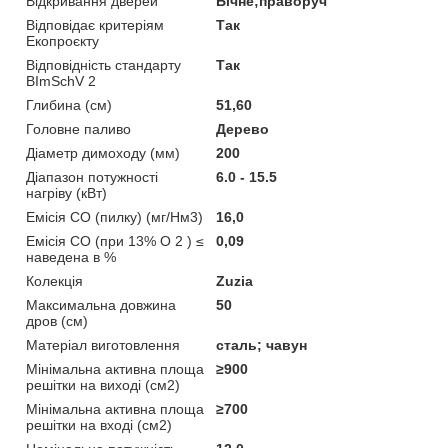
Відкривання дверей
Бічне;праворуч
Відповідає критеріям
Так
Екопроєкту
Відповідність стандарту
Так
BImSchV 2
Глибина (см)
51,60
Головне паливо
Дерево
Діаметр димоходу (мм)
200
Діапазон потужності
6.0 - 15.5
нагріву (кВт)
Емісія CO (пилку) (мг/Нм3)
16,0
Емісія CO (при 13% O 2 ) ≤
0,09
наведена в %
Колекція
Zuzia
Максимальна довжина
50
дров (см)
Матеріал виготовлення
сталь; чавун
Мінімальна активна площа
≥900
решітки на виході (см2)
Мінімальна активна площа
≥700
решітки на вході (см2)