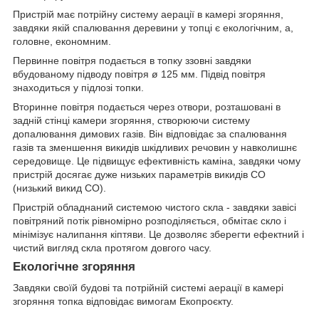
Пристрій має потрійну систему аерації в камері згоряння,
завдяки якій спалювання деревини у топці є екологічним, а,
головне, економним.
Первинне повітря подається в топку ззовні завдяки
вбудованому підводу повітря ø 125 мм. Підвід повітря
знаходиться у підлозі топки.
Вторинне повітря подається через отвори, розташовані в
задній стінці камери згоряння, створюючи систему
допалювання димових газів. Він відповідає за спалювання
газів та зменшення викидів шкідливих речовин у навколишнє
середовище. Це підвищує ефективність каміна, завдяки чому
пристрій досягає дуже низьких параметрів викидів CO
(низький викид CO).
Пристрій обладнаний системою чистого скла - завдяки завісі
повітряний потік рівномірно розподіляється, обмітає скло і
мінімізує налипання кіптяви. Це дозволяє зберегти ефектний і
чистий вигляд скла протягом довгого часу.
Екологічне згоряння
Завдяки своїй будові та потрійній системі аерації в камері
згоряння топка відповідає вимогам Екопроєкту.