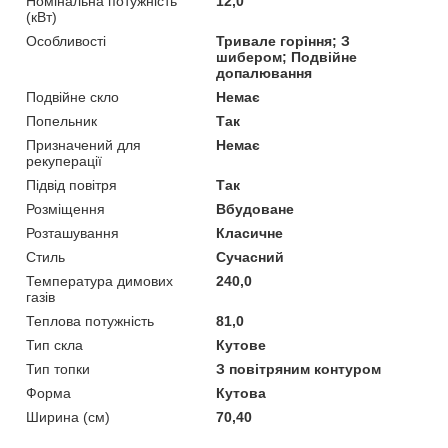
Номінальна потужність
12,0
(кВт)
Особливості
Тривале горіння; З
шибером; Подвійне
допалювання
Подвійне скло
Немає
Попельник
Так
Призначений для
Немає
рекуперації
Підвід повітря
Так
Розміщення
Вбудоване
Розташування
Класичне
Стиль
Сучасний
Температура димових
240,0
газів
Теплова потужність
81,0
Тип скла
Кутове
Тип топки
З повітряним контуром
Форма
Кутова
Ширина (см)
70,40