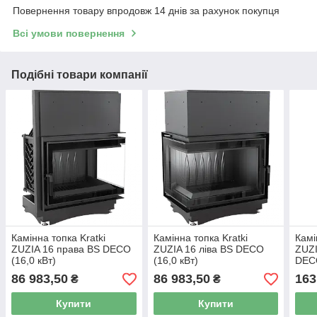
Повернення товару впродовж 14 днів за рахунок покупця
Всі умови повернення
Подібні товари компанії
Камінна топка Kratki
Камінна топка Kratki
Камі
ZUZIA 16 права BS DECO
ZUZIA 16 ліва BS DECO
ZUZI
(16,0 кВт)
(16,0 кВт)
DECO
86 983,50
86 983,50
163
₴
₴
Купити
Купити