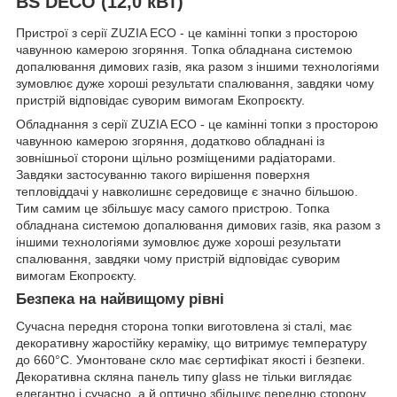
BS DECO (12,0 кВт)
Пристрої з серії ZUZIA ECO - це камінні топки з просторою
чавунною камерою згоряння. Топка обладнана системою
допалювання димових газів, яка разом з іншими технологіями
зумовлює дуже хороші результати спалювання, завдяки чому
пристрій відповідає суворим вимогам Екопроєкту.
Обладнання з серії ZUZIA ECO - це камінні топки з просторою
чавунною камерою згоряння, додатково обладнані із
зовнішньої сторони щільно розміщеними радіаторами.
Завдяки застосуванню такого вирішення поверхня
тепловіддачі у навколишнє середовище є значно більшою.
Тим самим це збільшує масу самого пристрою. Топка
обладнана системою допалювання димових газів, яка разом з
іншими технологіями зумовлює дуже хороші результати
спалювання, завдяки чому пристрій відповідає суворим
вимогам Екопроєкту.
Безпека на найвищому рівні
Сучасна передня сторона топки виготовлена зі сталі, має
декоративну жаростійку кераміку, що витримує температуру
до 660°C. Умонтоване скло має сертифікат якості і безпеки.
Декоративна скляна панель типу glass не тільки виглядає
елегантно і сучасно, а й оптично збільшує передню сторону