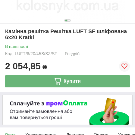
Камінна решітка Решітка LUFT SF шліфована
6x20 Kratki
В наявності
Код: LUFT/6/20/45S/SZ/SF
Роздріб
2 054,85
₴
Купити
Опис
Характеристики
Доставка
Оплата
Умови п