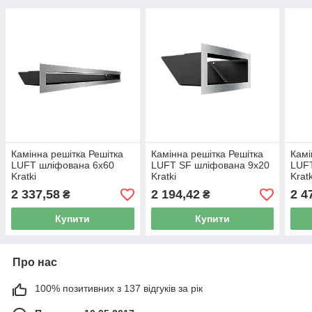
Камінна решітка Решітка
Камінна решітка Решітка
Камі
LUFT шліфована 6x60
LUFT SF шліфована 9x20
LUF
Kratki
Kratki
Kratk
2 337,58
2 194,42
2 4
₴
₴
Купити
Купити
Про нас
100% позитивних з 137 відгуків за рік