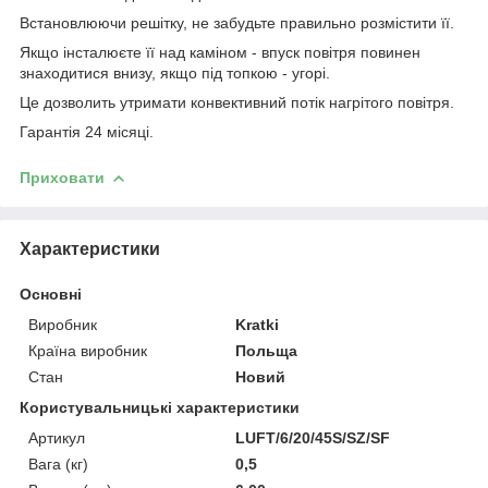
Встановлюючи решітку, не забудьте правильно розмістити її.
Якщо інсталюєте її над каміном - впуск повітря повинен
знаходитися внизу, якщо під топкою - угорі.
Це дозволить утримати конвективний потік нагрітого повітря.
Гарантія 24 місяці.
Приховати
Характеристики
Основні
Виробник
Kratki
Країна виробник
Польща
Стан
Новий
Користувальницькі характеристики
Артикул
LUFT/6/20/45S/SZ/SF
Вага (кг)
0,5