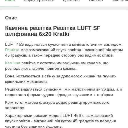
Опис
Камінна решітка Решітка LUFT SF
шліфована 6x20 Kratki
LUFT 45S виділяється сучасним та мінімалістичним виглядом.
Решітка
має замаскований впуск повітря - виконаний під кутом
45 градусів, а також передню сторону без видимих стиків.
Камінна
решітка є естетичним закінченням каналів, що
розподіляють гаряче повітря з каміна.
Вона інсталюється в стінку за допомогою кишені та гнучких
кріпильних механізмів.
Решітка виділяється сучасним і мінімалістичним виглядом, а її
подовгаста форма чудово підходить сучасним інтер'єрам.
Крім того, матова фактура додає решітці промислового
характеру.
Характерними рисами моделі LUFT 45S є: замаскований
впуск повітря - виконаний під кутом 45 градусів та передня
частина без видимих з'єднань.