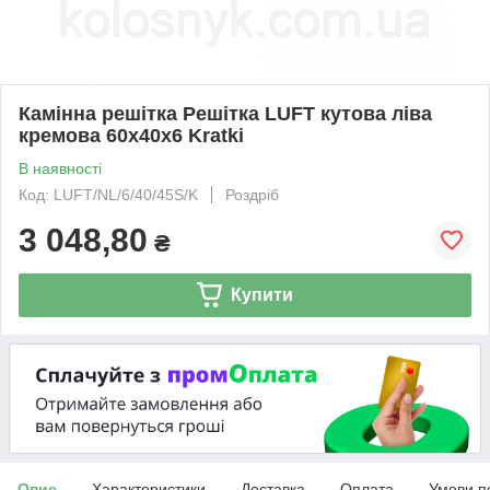
Камінна решітка Решітка LUFT кутова ліва
кремова 60x40x6 Kratki
В наявності
Код: LUFT/NL/6/40/45S/K
Роздріб
3 048,80
₴
Купити
Опис
Характеристики
Доставка
Оплата
Умови п