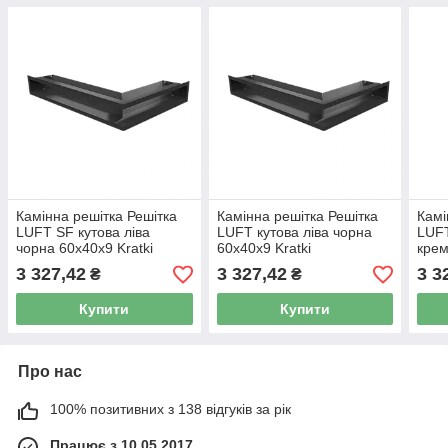
Камінна решітка Решітка
Камінна решітка Решітка
Камі
LUFT SF кутова ліва
LUFT кутова ліва чорна
LUFT
чорна 60x40x9 Kratki
60x40x9 Kratki
крем
3 327,42
3 327,42
3 3
₴
₴
Купити
Купити
Про нас
100% позитивних з 138 відгуків за рік
Працює з 10.05.2017