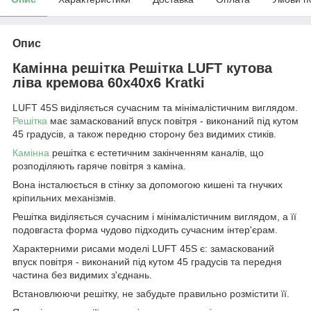
Опис
Камінна решітка Решітка LUFT кутова
ліва кремова 60x40x6 Kratki
LUFT 45S виділяється сучасним та мінімалістичним виглядом.
Решітка
має замаскований впуск повітря - виконаний під кутом
45 градусів, а також передню сторону без видимих стиків.
Камінна
решітка є естетичним закінченням каналів, що
розподіляють гаряче повітря з каміна.
Вона інсталюється в стінку за допомогою кишені та гнучких
кріпильних механізмів.
Решітка виділяється сучасним і мінімалістичним виглядом, а її
подовгаста форма чудово підходить сучасним інтер'єрам.
Характерними рисами моделі LUFT 45S є: замаскований
впуск повітря - виконаний під кутом 45 градусів та передня
частина без видимих з'єднань.
Встановлюючи решітку, не забудьте правильно розмістити її.