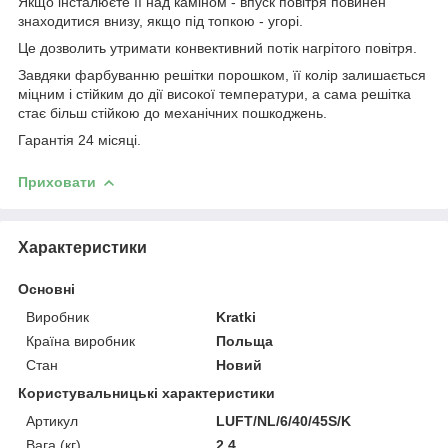
Якщо інсталюєте її над каміном - впуск повітря повинен
знаходитися внизу, якщо під топкою - угорі.
Це дозволить утримати конвективний потік нагрітого повітря.
Завдяки фарбуванню решітки порошком, її колір залишається
міцним і стійким до дії високої температури, а сама решітка
стає більш стійкою до механічних пошкоджень.
Гарантія 24 місяці.
Приховати
Характеристики
Основні
Виробник
Kratki
Країна виробник
Польща
Стан
Новий
Користувальницькі характеристики
Артикул
LUFT/NL/6/40/45S/K
Вага (кг)
2,4