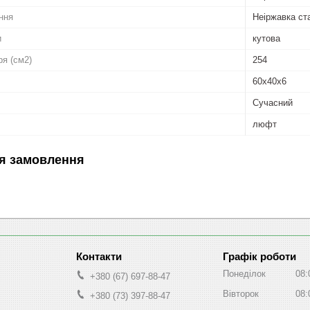
ння
Неіржавка ст
и
кутова
ря (см2)
254
60x40x6
Сучасний
люфт
я замовлення
Графік роботи
Понеділок
08:
+380 (67) 697-88-47
Вівторок
08:
+380 (73) 397-88-47