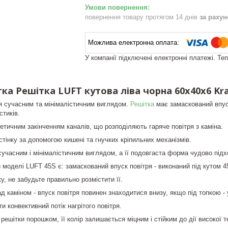
повернення товару протягом 14 днів
за раху
У компанії підключені електронні платежі. Те
ка Решітка LUFT кутова ліва чорна 60x40x6 Kra
я сучасним та мінімалістичним виглядом.
Решітка
має замаскований впуск
стиків.
етичним закінченням каналів, що розподіляють гаряче повітря з каміна.
стінку за допомогою кишені та гнучких кріпильних механізмів.
сучасним і мінімалістичним виглядом, а її подовгаста форма чудово підх
моделі LUFT 45S є: замаскований впуск повітря - виконаний під кутом 45
, не забудьте правильно розмістити її.
д каміном - впуск повітря повинен знаходитися внизу, якщо під топкою - у
 конвективний потік нагрітого повітря.
ешітки порошком, її колір залишається міцним і стійким до дії високої 