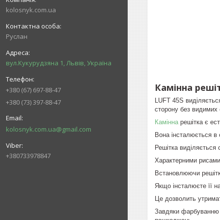
kolosnyk.com.ua
Руслан
вул.Кукурудзяна 1, Львів, Україна
Камінна решіт
+380 (67) 697-88-47
LUFT 45S виділяєтьс
+380 (73) 397-88-47
сторону без видимих 
Камінна
решітка є ест
kolosnyk.com.ua@gmail.com
Вона інсталюється в 
Решітка виділяється 
+380733978847
Характерними рисами 
Встановлюючи решітку
Якщо інсталюєте її на
Це дозволить утримати
Завдяки фарбуванню р