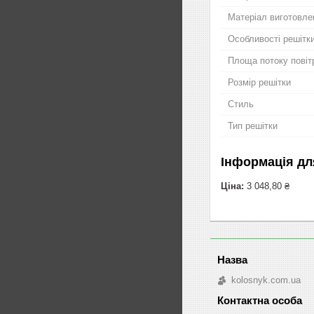
Матеріал виготовле
Особливості решітк
Площа потоку повіт
Розмір решітки
Стиль
Тип решітки
Інформація дл
Ціна:
3 048,80 ₴
kolosnyk.com.ua