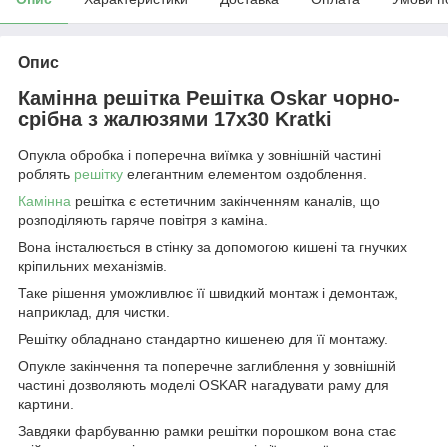
Опис
Камінна решітка Решітка Oskar чорно-
срібна з жалюзями 17x30 Kratki
Опукла обробка і поперечна виїмка у зовнішній частині
роблять
решітку
елегантним елементом оздоблення.
Камінна
решітка є естетичним закінченням каналів, що
розподіляють гаряче повітря з каміна.
Вона інсталюється в стінку за допомогою кишені та гнучких
кріпильних механізмів.
Таке рішення уможливлює її швидкий монтаж і демонтаж,
наприклад, для чистки.
Решітку обладнано стандартно кишенею для її монтажу.
Опукле закінчення та поперечне заглиблення у зовнішній
частині дозволяють моделі OSKAR нагадувати раму для
картини.
Завдяки фарбуванню рамки решітки порошком вона стає