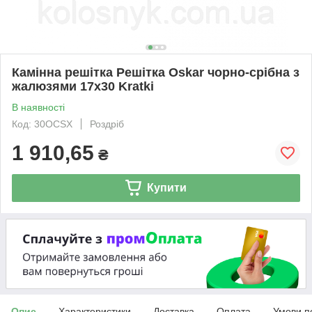
Камінна решітка Решітка Oskar чорно-срібна з
жалюзями 17x30 Kratki
В наявності
Код: 30OCSX
Роздріб
1 910,65
₴
Купити
Опис
Характеристики
Доставка
Оплата
Умови п