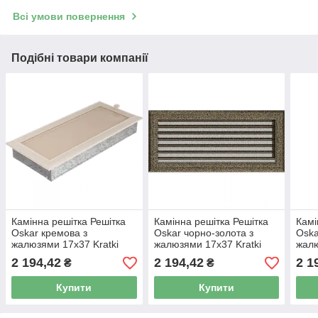
Всі умови повернення
Подібні товари компанії
Камінна решітка Решітка
Камінна решітка Решітка
Камі
Oskar кремова з
Oskar чорно-золота з
Oska
жалюзями 17x37 Kratki
жалюзями 17x37 Kratki
жалю
2 194,42
2 194,42
2 1
₴
₴
Купити
Купити