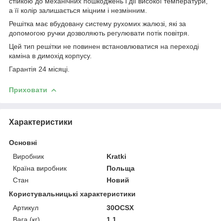
стійкою до механічних пошкоджень і дії високої температури,
а її колір залишається міцним і незмінним.
Решітка має вбудовану систему рухомих жалюзі, які за
допомогою ручки дозволяють регулювати потік повітря.
Цей тип решітки не повинен встановлюватися на переході
каміна в димохід корпусу.
Гарантія 24 місяці.
Приховати
Характеристики
Основні
Виробник
Kratki
Країна виробник
Польща
Стан
Новий
Користувальницькі характеристики
Артикул
30OCSX
Вага (кг)
1,1