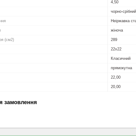
4,50
чорно-срібни
ння
Неіржавка ст
и
жіноча
ря (см2)
289
22x22
Класичний
прямокутна
22,00
20,00
я замовлення