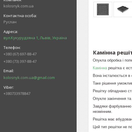
kolosnyk.com.ua
Руслан
вул.Кукурудзяна 1, Львів, Україна
Камінна решіт
+380 (67) 697-88-47
Опукла обробка і поп
+380 (73) 397-88-47
Камінна
решітка є ест
Вона інсталюється в 
kolosnyk.com.ua@gmail.com
Таке рішення уможлив
Решітку обладнано ст
+380733978847
Опукле закінчення та
Завдяки фарбуванню р
незмінним.
Решітка має вбудован
Цей тип решітки не п