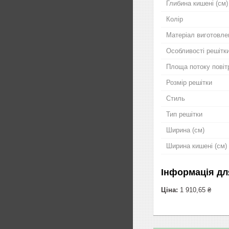
Глибина кишені (см)
Колір
Матеріал виготовле
Особливості решітк
Площа потоку повіт
Розмір решітки
Стиль
Тип решітки
Ширина (см)
Ширина кишені (см)
Інформація дл
Ціна:
1 910,65 ₴