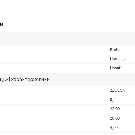
и
Kratki
Польща
Новий
цькі характеристики
22OCSX
0,8
22,00
20,00
4,50