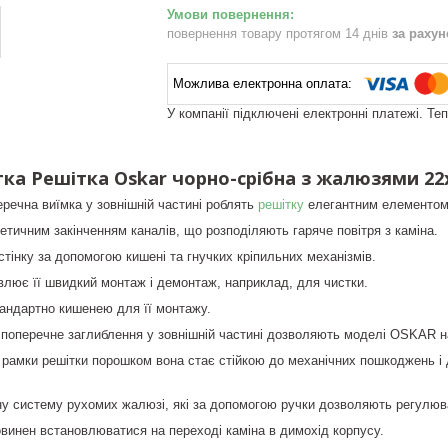
повернення товару протягом 14 днів
за раху
У компанії підключені електронні платежі. Те
ка Решітка Oskar чорно-срібна з жалюзями 22x
еречна виїмка у зовнішній частині роблять
решітку
елегантним елементом
етичним закінченням каналів, що розподіляють гаряче повітря з каміна.
стінку за допомогою кишені та гнучких кріпильних механізмів.
лює її швидкий монтаж і демонтаж, наприклад, для чистки.
андартно кишенею для її монтажу.
 поперечне заглиблення у зовнішній частині дозволяють моделі OSKAR н
амки решітки порошком вона стає стійкою до механічних пошкоджень і дії
у систему рухомих жалюзі, які за допомогою ручки дозволяють регулюват
овинен встановлюватися на переході каміна в димохід корпусу.