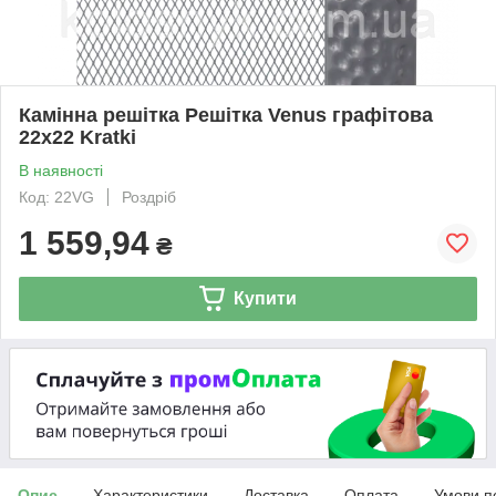
Камінна решітка Решітка Venus графітова
22x22 Kratki
В наявності
Код: 22VG
Роздріб
1 559,94
₴
Купити
Опис
Характеристики
Доставка
Оплата
Умови п