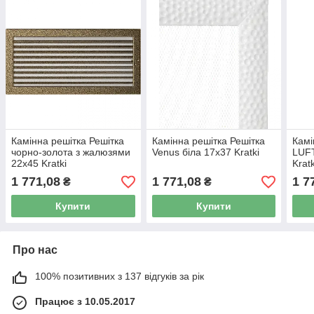
Камінна решітка Решітка
Камінна решітка Решітка
Камі
чорно-золота з жалюзями
Venus біла 17x37 Kratki
LUFT
22x45 Kratki
Kratk
1 771,08
1 771,08
1 7
₴
₴
Купити
Купити
Про нас
100% позитивних з 137 відгуків за рік
Працює з 10.05.2017