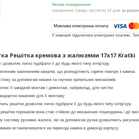
повернення товару протягом 14 днів
за раху
У компанії підключені електронні платежі. Те
тка Решітка кремова з жалюзями 17x17 Kratki
и
дозволяє легко підібрати її до будь-якого типу інтер’єру.
етичним закінченням каналів, що розподіляють гаряче повітря з каміна.
стінку за допомогою кишені та гнучких кріпильних механізмів.
лює її швидкий монтаж і демонтаж, наприклад, для чистки.
андартно кишенею для її монтажу.
иль решітки дозволяє легко підібрати її до будь-якого типу інтер’єру.
ешітки порошком вона стає стійкою до механічних пошкоджень і дії висок
у систему рухомих жалюзі, які за допомогою ручки дозволяють регулюват
овинен встановлюватися на переході каміна в димохід корпусу.