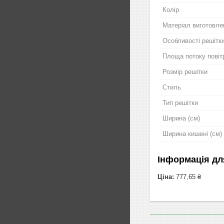
Колір
Матеріал виготовле
Особливості решітк
Площа потоку повіт
Розмір решітки
Стиль
Тип решітки
Ширина (см)
Ширина кишені (см)
Інформація дл
Ціна:
777,65 ₴