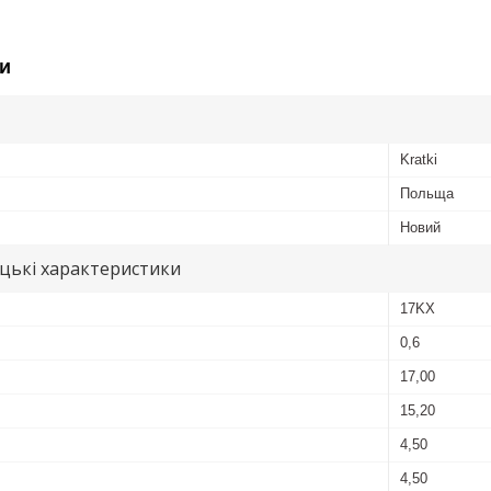
и
Kratki
Польща
Новий
цькі характеристики
17KX
0,6
17,00
15,20
4,50
4,50