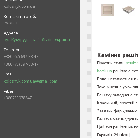
kolosnyk.com.ua
Руслан
вул.Кукурудзяна 1, Львів, Україна
Камінна реші
+380 (67) 697-88-47
Простий стиль
решітк
+380 (73) 397-88-47
Камінна
решітка є ест
Вона інсталюється в 
kolosnyk.com.ua@gmail.com
Таке рішення уможлив
Решітку обладнано ст
+380733978847
Класичний, простий ст
Завдяки фарбуванню р
Решітка має вбудован
Цей тип решітки не п
Гарантія 24 місяці.