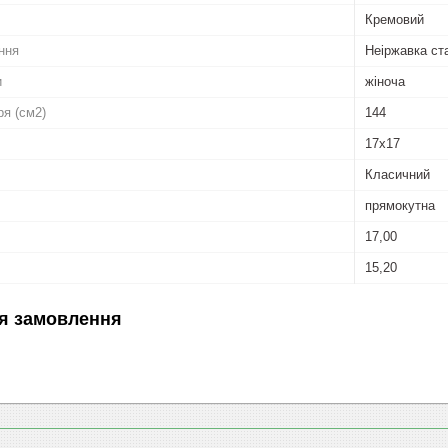
Кремовий
ння
Неіржавка ст
и
жіноча
ря (см2)
144
17x17
Класичний
прямокутна
17,00
15,20
я замовлення