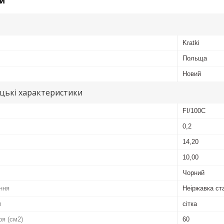
и
Kratki
Польща
Новий
цькі характеристики
FI/100C
0,2
14,20
10,00
Чорний
ння
Неіржавка ст
и
сітка
ря (см2)
60