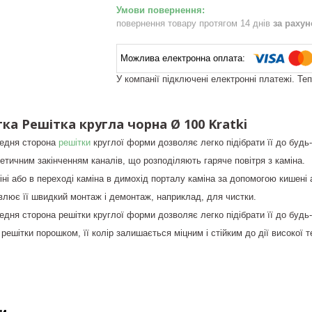
повернення товару протягом 14 днів
за раху
У компанії підключені електронні платежі. Те
ка Решітка кругла чорна Ø 100 Kratki
редня сторона
решітки
круглої форми дозволяє легко підібрати її до будь-я
етичним закінченням каналів, що розподіляють гаряче повітря з каміна.
іні або в переході каміна в димохід порталу каміна за допомогою кишені 
лює її швидкий монтаж і демонтаж, наприклад, для чистки.
дня сторона решітки круглої форми дозволяє легко підібрати її до будь-я
ешітки порошком, її колір залишається міцним і стійким до дії високої 