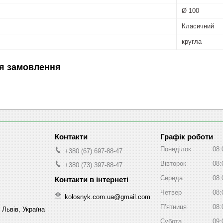
Ø 100
Класичний
кругла
я замовлення
Графік роботи
Понеділок
08:
+380 (67) 697-88-47
Вівторок
08:
+380 (73) 397-88-47
Середа
08:
Четвер
08:
kolosnyk.com.ua@gmail.com
Пʼятниця
08:
 Львів, Україна
Субота
09: