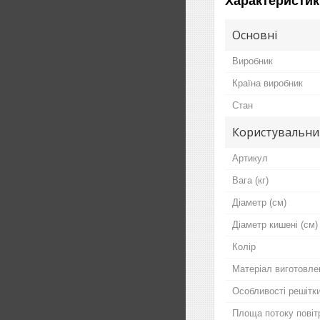
Характеристик
Основні
Виробник
Країна виробник
Стан
Користувальни
Артикул
Вага (кг)
Діаметр (см)
Діаметр кишені (см)
Колір
Матеріал виготовле
Особливості решітк
Площа потоку повіт