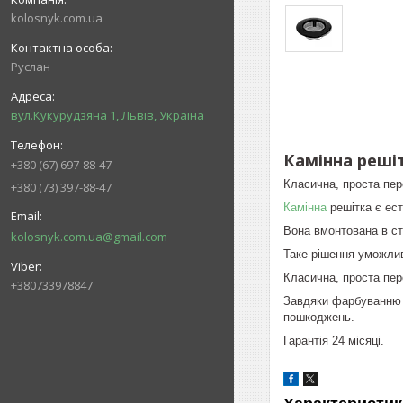
kolosnyk.com.ua
Руслан
вул.Кукурудзяна 1, Львів, Україна
Камінна решіт
+380 (67) 697-88-47
Класична, проста пе
+380 (73) 397-88-47
Камінна
решітка є ест
Вона вмонтована в ст
kolosnyk.com.ua@gmail.com
Таке рішення уможлив
Класична, проста пере
+380733978847
Завдяки фарбуванню р
пошкоджень.
Гарантія 24 місяці.