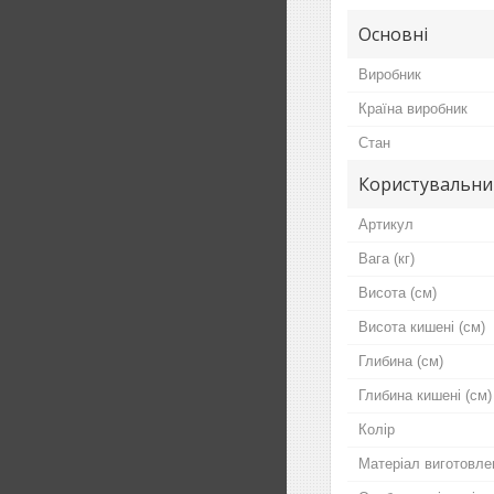
Основні
Виробник
Країна виробник
Стан
Користувальни
Артикул
Вага (кг)
Висота (см)
Висота кишені (см)
Глибина (см)
Глибина кишені (см)
Колір
Матеріал виготовле