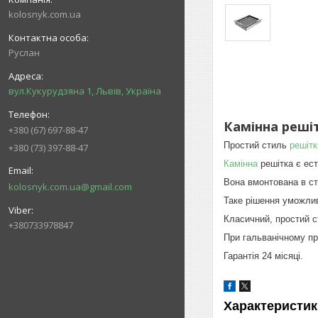
kolosnyk.com.ua
Руслан
вул.Кукурудзяна 1, Львів, Україна
Камінна решіт
+380 (67) 697-88-47
Простий стиль
решітк
+380 (73) 397-88-47
Камінна
решітка є ест
Вона вмонтована в ст
kolosnyk.com.ua@gmail.com
Таке рішення уможлив
Класичний, простий ст
+380733978847
При гальванічному пр
Гарантія 24 місяці.
Характеристик