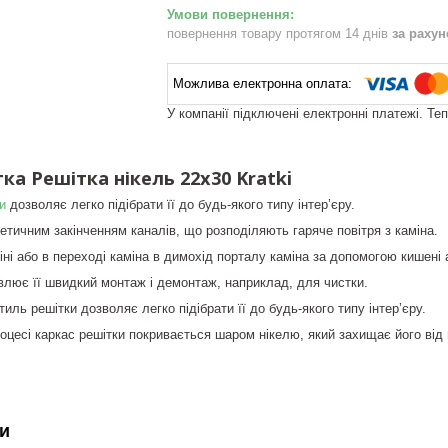
повернення товару протягом 14 днів
за раху
У компанії підключені електронні платежі. Те
ка Решітка нікель 22x30 Kratki
и
дозволяє легко підібрати її до будь-якого типу інтер’єру.
етичним закінченням каналів, що розподіляють гаряче повітря з каміна.
іні або в переході каміна в димохід порталу каміна за допомогою кишені 
лює її швидкий монтаж і демонтаж, наприклад, для чистки.
иль решітки дозволяє легко підібрати її до будь-якого типу інтер’єру.
оцесі каркас решітки покривається шаром нікелю, який захищає його від 
и