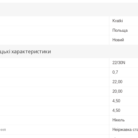
Kratki
Польща
Новий
цькі характеристики
22/30N
0,7
22,00
20,00
4,50
4,50
Нікель
ння
Неіржавка ст