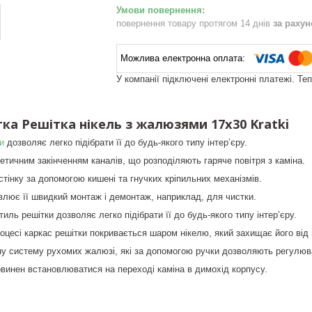
повернення товару протягом 14 днів
за раху
У компанії підключені електронні платежі. Те
ка Решітка нікель з жалюзями 17x30 Kratki
и
дозволяє легко підібрати її до будь-якого типу інтер’єру.
етичним закінченням каналів, що розподіляють гаряче повітря з каміна.
стінку за допомогою кишені та гнучких кріпильних механізмів.
лює її швидкий монтаж і демонтаж, наприклад, для чистки.
иль решітки дозволяє легко підібрати її до будь-якого типу інтер’єру.
оцесі каркас решітки покривається шаром нікелю, який захищає його від 
у систему рухомих жалюзі, які за допомогою ручки дозволяють регулюват
овинен встановлюватися на переході каміна в димохід корпусу.