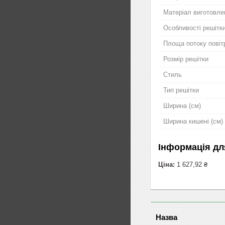
Матеріал виготовле
Особливості решітк
Площа потоку повіт
Розмір решітки
Стиль
Тип решітки
Ширина (см)
Ширина кишені (см)
Інформація дл
Ціна:
1 627,92 ₴