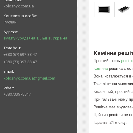
kolosnyk.com.ua
Руслан
вул.Кукурудзяна 1, Львів, Україна
Камінна решіт
+380 (67) 697-88-47
Простий стиль
решітк
+380 (73) 397-88-47
Камінна
решітка є ест
Вона інсталюється в 
kolosnyk.com.ua@gmail.com
Таке рішення уможлив
Класичний, простий ст
+380733978847
При гальванічному пр
Решітка має вбудован
Цей тип решітки не п
Гарантія 24 місяці.