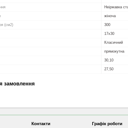
ння
Неіржавка ст
и
жіноча
ря (см2)
300
17x30
Класичний
прямокутна
30,10
27,50
я замовлення
Графік роботи