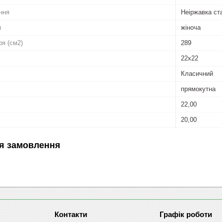
ння
Неіржавка ст
и
жіноча
ря (см2)
289
22x22
Класичний
прямокутна
22,00
20,00
я замовлення
Графік роботи