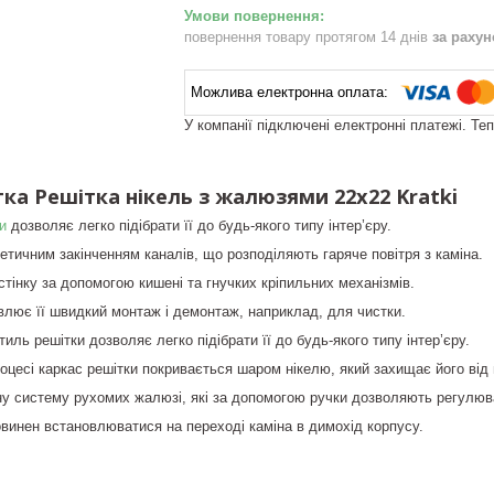
повернення товару протягом 14 днів
за раху
У компанії підключені електронні платежі. Те
ка Решітка нікель з жалюзями 22x22 Kratki
и
дозволяє легко підібрати її до будь-якого типу інтер’єру.
етичним закінченням каналів, що розподіляють гаряче повітря з каміна.
стінку за допомогою кишені та гнучких кріпильних механізмів.
лює її швидкий монтаж і демонтаж, наприклад, для чистки.
иль решітки дозволяє легко підібрати її до будь-якого типу інтер’єру.
оцесі каркас решітки покривається шаром нікелю, який захищає його від 
у систему рухомих жалюзі, які за допомогою ручки дозволяють регулюват
овинен встановлюватися на переході каміна в димохід корпусу.