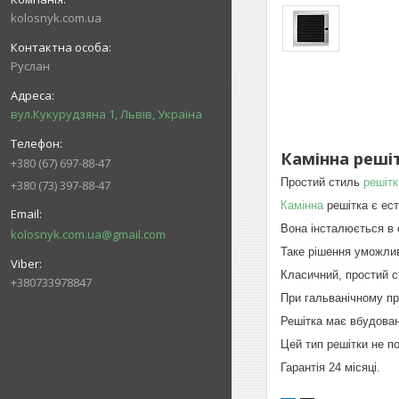
kolosnyk.com.ua
Руслан
вул.Кукурудзяна 1, Львів, Україна
Камінна решіт
+380 (67) 697-88-47
Простий стиль
решітк
+380 (73) 397-88-47
Камінна
решітка є ест
Вона інсталюється в 
kolosnyk.com.ua@gmail.com
Таке рішення уможлив
Класичний, простий ст
+380733978847
При гальванічному пр
Решітка має вбудован
Цей тип решітки не п
Гарантія 24 місяці.