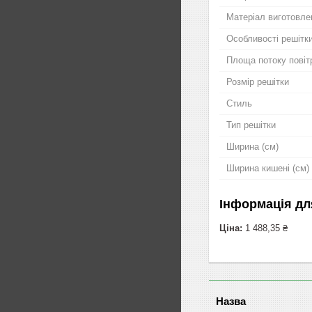
Матеріал виготовле
Особливості решітк
Площа потоку повіт
Розмір решітки
Стиль
Тип решітки
Ширина (см)
Ширина кишені (см)
Інформація дл
Ціна:
1 488,35 ₴