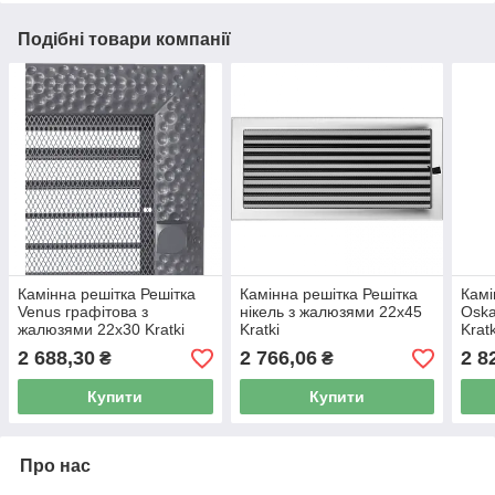
Подібні товари компанії
Камінна решітка Решітка
Камінна решітка Решітка
Камі
Venus графітова з
нікель з жалюзями 22x45
Oska
жалюзями 22x30 Kratki
Kratki
Kratk
2 688,30
2 766,06
2 8
₴
₴
Купити
Купити
Про нас