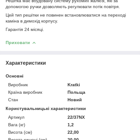
Решітка має вбудовану систему рухомих жалюзі, які за
допомогою ручки дозволяють регулювати потік повітря.
Цей тип решітки не повинен встановлюватися на переході
каміна в димохід корпусу.
Гарантія 24 місяці.
Приховати
Характеристики
Основні
Виробник
Kratki
Країна виробник
Польща
Стан
Новий
Користувальницькі характеристики
Артикул
22/37NX
Вага (кг)
1,2
Висота (см)
22,00
Висота кишені (см)
20,00