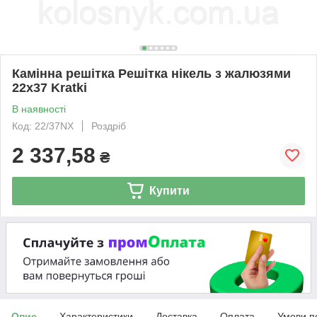
Камінна решітка Решітка нікель з жалюзями
22x37 Kratki
В наявності
Код: 22/37NX
Роздріб
2 337,58
₴
Купити
Опис
Характеристики
Доставка
Оплата
Умови п