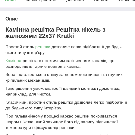
Опис
Камінна решітка Решітка нікель з
жалюзями 22x37 Kratki
Простий стиль
решітки
дозволяє легко підібрати її до будь-
якого типу інтер’єру.
Камінна
решітка є естетичним закінченням каналів, що
розподіляють гаряче повітря з каміна.
Вона інсталюється в стінку за допомогою кишені та гнучких
кріпильних механізмів.
Таке рішення уможливлює її швидкий монтаж і демонтаж,
наприклад, для чистки.
Класичний, простий стиль решітки дозволяє легко підібрати її
до будь-якого типу інтер’єру.
При гальванічному процесі каркас решітки покривається
шаром нікелю, який захищає його від впливу підвищеної
температури і фіксує колір решітки.