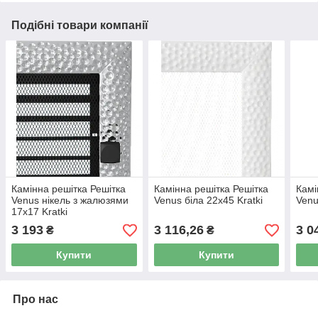
Подібні товари компанії
Камінна решітка Решітка
Камінна решітка Решітка
Камі
Venus нікель з жалюзями
Venus біла 22x45 Kratki
Venu
17x17 Kratki
3 193
3 116,26
3 0
₴
₴
Купити
Купити
Про нас