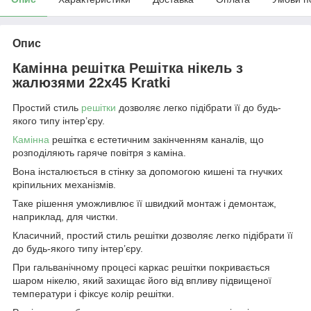
Опис
Камінна решітка Решітка нікель з
жалюзями 22x45 Kratki
Простий стиль
решітки
дозволяє легко підібрати її до будь-
якого типу інтер’єру.
Камінна
решітка є естетичним закінченням каналів, що
розподіляють гаряче повітря з каміна.
Вона інсталюється в стінку за допомогою кишені та гнучких
кріпильних механізмів.
Таке рішення уможливлює її швидкий монтаж і демонтаж,
наприклад, для чистки.
Класичний, простий стиль решітки дозволяє легко підібрати її
до будь-якого типу інтер’єру.
При гальванічному процесі каркас решітки покривається
шаром нікелю, який захищає його від впливу підвищеної
температури і фіксує колір решітки.