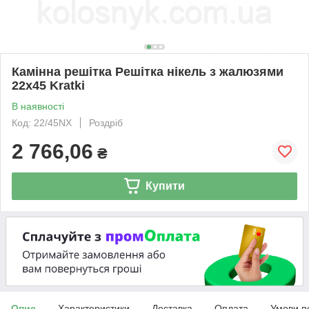
Камінна решітка Решітка нікель з жалюзями
22x45 Kratki
В наявності
Код: 22/45NX
Роздріб
2 766,06
₴
Купити
Опис
Характеристики
Доставка
Оплата
Умови п