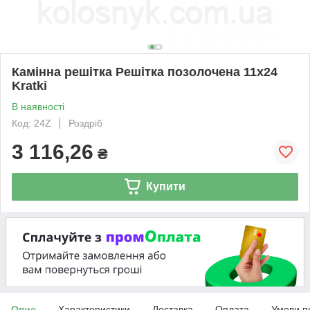
Камінна решітка Решітка позолочена 11x24
Kratki
В наявності
Код: 24Z
Роздріб
3 116,26
₴
Купити
Опис
Характеристики
Доставка
Оплата
Умови п