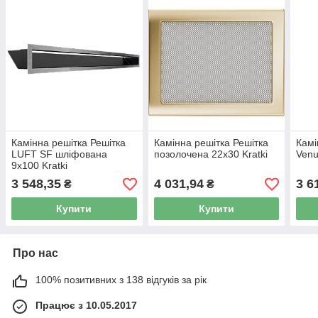
Камінна решітка Решітка
Камінна решітка Решітка
Камі
LUFT SF шліфована
позолочена 22x30 Kratki
Venu
9x100 Kratki
3 548,35
4 031,94
3 6
₴
₴
Купити
Купити
Про нас
100% позитивних з 138 відгуків за рік
Працює з 10.05.2017