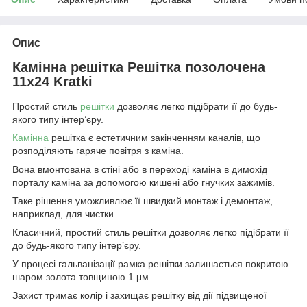
Опис
Камінна решітка Решітка позолочена
11x24 Kratki
Простий стиль
решітки
дозволяє легко підібрати її до будь-
якого типу інтер’єру.
Камінна
решітка є естетичним закінченням каналів, що
розподіляють гаряче повітря з каміна.
Вона вмонтована в стіні або в переході каміна в димохід
порталу каміна за допомогою кишені або гнучких зажимів.
Таке рішення уможливлює її швидкий монтаж і демонтаж,
наприклад, для чистки.
Класичний, простий стиль решітки дозволяє легко підібрати її
до будь-якого типу інтер’єру.
У процесі гальванізації рамка решітки залишається покритою
шаром золота товщиною 1 μм.
Захист тримає колір і захищає решітку від дії підвищеної