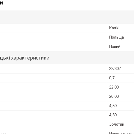
и
Kratki
Польща
Новий
цькі характеристики
22/30Z
0,7
22,00
20,00
4,50
4,50
Золотий
ння
Неіржавка ст