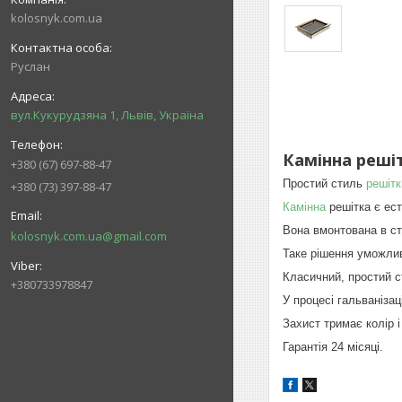
kolosnyk.com.ua
Руслан
вул.Кукурудзяна 1, Львів, Україна
Камінна решіт
+380 (67) 697-88-47
Простий стиль
решітк
+380 (73) 397-88-47
Камінна
решітка є ест
Вона вмонтована в ст
kolosnyk.com.ua@gmail.com
Таке рішення уможлив
Класичний, простий ст
+380733978847
У процесі гальваніза
Захист тримає колір і
Гарантія 24 місяці.