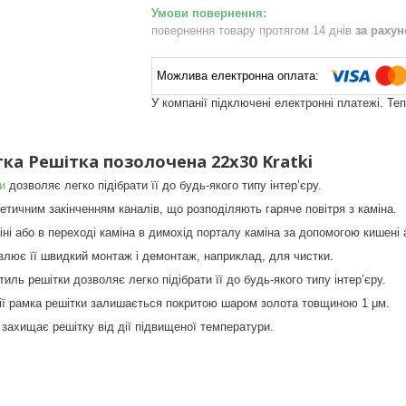
повернення товару протягом 14 днів
за раху
У компанії підключені електронні платежі. Те
ка Решітка позолочена 22x30 Kratki
и
дозволяє легко підібрати її до будь-якого типу інтер’єру.
етичним закінченням каналів, що розподіляють гаряче повітря з каміна.
іні або в переході каміна в димохід порталу каміна за допомогою кишені 
лює її швидкий монтаж і демонтаж, наприклад, для чистки.
иль решітки дозволяє легко підібрати її до будь-якого типу інтер’єру.
ції рамка решітки залишається покритою шаром золота товщиною 1 μм.
 захищає решітку від дії підвищеної температури.