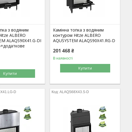
опка з водяним
Камінна топка з водяним
Hitze ALBERO
контуром Hitze ALBERO
M ALAQS90X41.G-DI
AQUSYSTEM ALAQS90X41.RG-D
р+додаткове
201 468 ₴
В наявності
Купити
Купити
X41.LG-D
ALAQS68X43.S-D