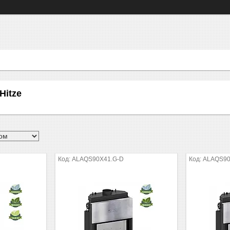
Hitze
ALAQS90X41.G-D
ALAQS90