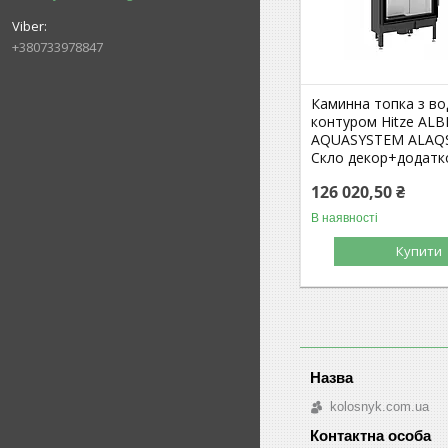
+380733978847
Каминна топка з в
контуром Hitze AL
AQUASYSTEM ALAQS
Скло декор+додатк
126 020,50 ₴
В наявності
Купити
kolosnyk.com.ua