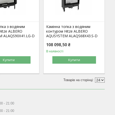
опка з водяним
Камінна топка з водяним
Hitze ALBERO
контуром Hitze ALBERO
M ALAQS90X41.LG-D
AQUSYSTEM ALAQS68X43.S-D
108 098,50 ₴
В наявності
Купити
Купити
00
21:00
00
21:00