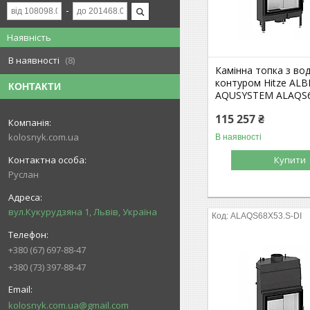
Наявність
В наявності
8
Камінна топка з во
контуром Hitze AL
КОНТАКТИ
AQUSYSTEM ALAQS6
115 257 ₴
kolosnyk.com.ua
В наявності
Купити
Руслан
вул.Кукурудзяна 1, Львів, Україна
ALAQS68X53.S-DI
+380 (67) 697-88-47
+380 (73) 397-88-47
kolosnyk.com.ua@gmail.com