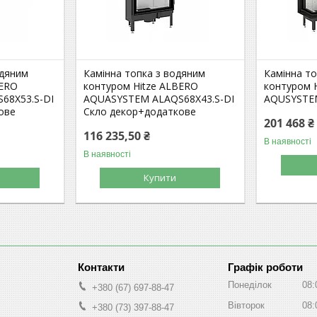
одяним
Камінна топка з водяним
Камінна т
BERO
контуром Hitze ALBERO
контуром 
68X53.S-DI
AQUASYSTEM ALAQS68X43.S-DI
AQUSYSTE
ове
Скло декор+додаткове
201 468 ₴
116 235,50 ₴
В наявності
В наявності
Купити
Графік роботи
Понеділок
08:
+380 (67) 697-88-47
Вівторок
08:
+380 (73) 397-88-47