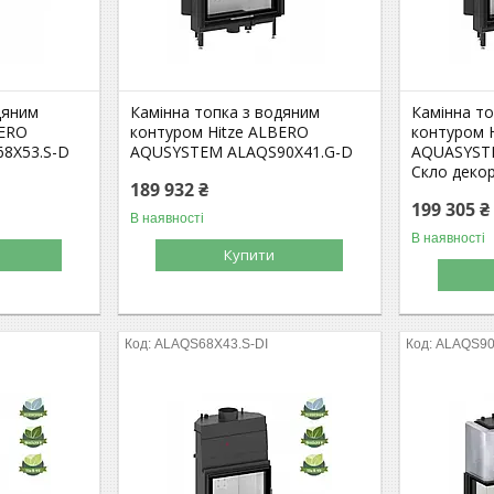
дяним
Камінна топка з водяним
Камінна т
BERO
контуром Hitze ALBERO
контуром 
8X53.S-D
AQUSYSTEM ALAQS90X41.G-D
AQUASYSTE
Скло деко
189 932 ₴
199 305 ₴
В наявності
В наявності
Купити
ALAQS68X43.S-DI
ALAQS90