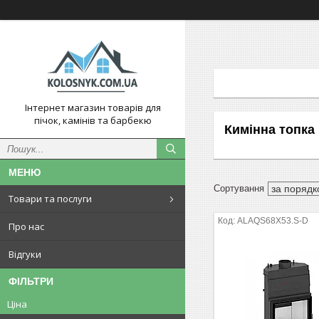
Інтернет магазин товарів для
пічок, камінів та барбекю
Кимінна топка 
Товари та послуги
ALAQS68X53.S-D
Про нас
Відгуки
ФІЛЬТРИ
Ціна